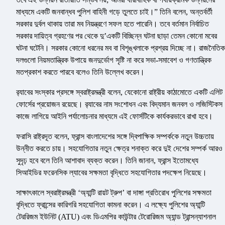
মাধ্যমে একটি জনবান্ধব পুলিশ বাহিনী গড়ে তুলতে চাই।” তিনি বলেন, অন্তর্বর্তী
সরকার দুর্বল থাকায় তারা মব নিয়ন্ত্রণে সফল হতে পারেনি। তবে বর্তমান নির্বাচিত
সরকার দায়িত্ব গ্রহণের পর থেকে দু’একটি বিচ্ছিন্ন ঘটনা ছাড়া তেমন কোনো মবের
ঘটনা ঘটেনি। সরকার কোনো ধরনের মব বা বিশৃঙ্খলাকে প্রশ্রয় দিচ্ছে না। রাজনৈতিক
দলগুলো নিয়মতান্ত্রিক উপায়ে জনদুর্ভোগ সৃষ্টি না করে সভা-সমাবেশ ও গণতান্ত্রিক
মতপ্রকাশ করতে পারবে বলেও তিনি উল্লেখ করেন।
র‍্যাবের সংস্কার প্রসঙ্গে স্বরাষ্ট্রমন্ত্রী বলেন, যেকোনো রাষ্ট্রীয় কাঠামোতে একটি এলিট
ফোর্সের প্রয়োজন রয়েছে। র‍্যাবের নাম সংশোধন এবং বিদ্যমান জনবল ও লজিস্টিকস
কাজে লাগিয়ে আইনি পর্যালোচনার মাধ্যমে এই ফোর্সটিকে কার্যকরভাবে রাখা হবে।
ফরাসি রাষ্ট্রদূত বলেন, ফ্রান্স বাংলাদেশের সঙ্গে দ্বিপাক্ষিক সম্পর্ককে নতুন উচ্চতায়
উন্নীত করতে চায়। সহযোগিতার নতুন ক্ষেত্র শনাক্ত করে দুই দেশের সম্পর্ক আরও
সুদৃঢ় হবে বলে তিনি আশাবাদ ব্যক্ত করেন। তিনি জানান, ফ্রান্স ইতোমধ্যে
সিআইডির ফরেনসিক ল্যাবের সক্ষমতা বৃদ্ধিতে সহযোগিতার পদক্ষেপ নিয়েছে।
সাক্ষাৎকালে স্বরাষ্ট্রমন্ত্রী ‘অ্যান্টি রায়ট ট্রুপ’ বা দাঙ্গা প্রতিরোধ পুলিশের সক্ষমতা
বৃদ্ধিতে ফ্রান্সের কারিগরি সহযোগিতা কামনা করেন। এ লক্ষ্যে পুলিশের অ্যান্টি
টেররিজম ইউনিট (ATU) এবং ডিএমপির কাউন্টার টেরোরিজম অ্যান্ড ট্রান্সন্যাশনাল