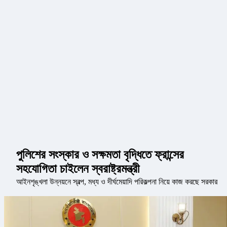
পুলিশের সংস্কার ও সক্ষমতা বৃদ্ধিতে ফ্রান্সের
সহযোগিতা চাইলেন স্বরাষ্ট্রমন্ত্রী
আইনশৃঙ্খলা উন্নয়নে স্বল্প, মধ্য ও দীর্ঘমেয়াদি পরিকল্পনা নিয়ে কাজ করছে সরকার