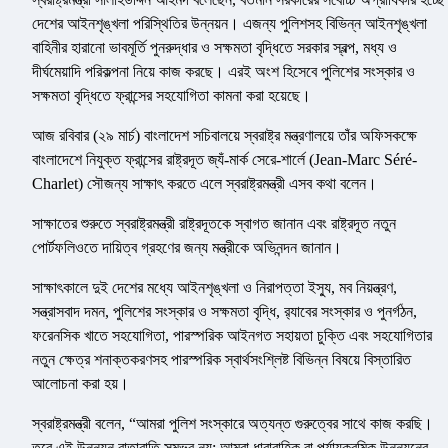
দেশের আইনশৃঙ্খলা পরিস্থিতির উন্নয়ন। এজন্য পুলিশসহ বিভিন্ন আইনশৃঙ্খলা
বাহিনীর হারানো ভাবমূর্তি পুনরুদ্ধার ও সক্ষমতা বৃদ্ধিতে সরকার স্বল্প, মধ্য ও
দীর্ঘমেয়াদি পরিকল্পনা নিয়ে কাজ করছে। এরই অংশ হিসেবে পুলিশের সংস্কার ও
সক্ষমতা বৃদ্ধিতে ফ্রান্সের সহযোগিতা কামনা করা হয়েছে।
আজ রবিবার (২৯ মার্চ) বাংলাদেশ সচিবালয়ে স্বরাষ্ট্র মন্ত্রণালয়ে তাঁর অফিসকক্ষে
বাংলাদেশে নিযুক্ত ফ্রান্সের রাষ্ট্রদূত জ্যঁ-মার্ক সেরে-শার্লে (Jean-Marc Séré-
Charlet) সৌজন্য সাক্ষাৎ করতে এলে স্বরাষ্ট্রমন্ত্রী এসব কথা বলেন।
সাক্ষাতের শুরুতে স্বরাষ্ট্রমন্ত্রী রাষ্ট্রদূতকে স্বাগত জানান এবং রাষ্ট্রদূত নতুন
পোর্টফলিওতে দায়িত্ব গ্রহণের জন্য মন্ত্রীকে অভিনন্দন জানান।
সাক্ষাৎকালে দুই দেশের মধ্যে আইনশৃঙ্খলা ও নিরাপত্তা ইস্যু, মব নিয়ন্ত্রণ,
সন্ত্রাসবাদ দমন, পুলিশের সংস্কার ও সক্ষমতা বৃদ্ধি, র‍্যাবের সংস্কার ও পুনর্গঠন,
ফরেনসিক খাতে সহযোগিতা, পারস্পরিক আইনগত সহায়তা চুক্তি এবং সহযোগিতার
নতুন ক্ষেত্র শনাক্তকরণসহ পারস্পরিক স্বার্থসংশ্লিষ্ট বিভিন্ন বিষয়ে বিস্তারিত
আলোচনা করা হয়।
স্বরাষ্ট্রমন্ত্রী বলেন, “আমরা পুলিশ সংস্কারে অত্যন্ত গুরুত্বের সাথে কাজ করছি।
তবে এই উন্নয়ন রাতারাতি সম্ভব নয়; আমরা ধারাবাহিক বা পর্যায়ক্রমিক উন্নয়নের