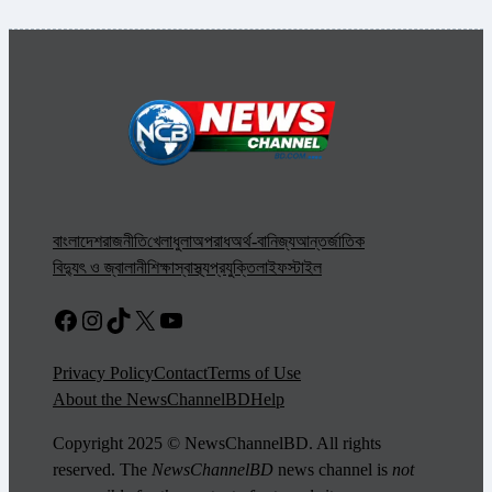
বাংলাদেশ
রাজনীতি
খেলাধুলা
অপরাধ
অর্থ-বানিজ্য
আন্তর্জাতিক
বিদ্যুৎ ও জ্বালানী
শিক্ষা
স্বাস্থ্য
প্রযুক্তি
লাইফস্টাইল
Facebook
Instagram
TikTok
X
YouTube
Privacy Policy
Contact
Terms of Use
About the NewsChannelBD
Help
Copyright 2025 © NewsChannelBD. All rights
reserved. The
NewsChannelBD
news channel is
not