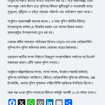
অনুষ্ঠানের শুরুতে জাতীয় সংগীত পরিবেশন করা হয়। পরে প্রধানমন্ত্রী একটি
লাল-সবুজ খোলা জিপে চড়ে পুলিশের বিভিন্ন কন্টিনজেন্ট ও পতাকাবাহী দলের
সুশৃঙ্খল, দৃষ্টিনন্দন ও বর্ণাঢ্য প্যারেড পরিদর্শন এবং অভিবাদন গ্রহণ করেন।
অনুষ্ঠানে প্রধানমন্ত্রী বক্তব্য রাখেন। এ সময় পুলিশ বাহিনীর বিভিন্ন
উন্নয়নমূলক কর্মকাণ্ডে জিয়াউর রহমান এবং খালেদা জিয়ার অবদান
ব্যাকগ্রাউন্ড উপস্থাপনায় তুলে ধরা হয়।
এবারের বার্ষিক প্যারেডে অধিনায়ক হিসেবে নেতৃত্ব দেন ঢাকা মেট্রোপলিটন
পুলিশর উপ-পুলিশ কমিশনার হাসান মোহাম্মদ নাছের রিকাবদার।
ত্রয়োদশ জাতীয় সংসদ নির্বাচনে নিরঙ্কুশ সংখ্যাগরিষ্ঠতা অর্জনের পর বিএনপি
সরকারের আমলে এটিই প্রথম পুলিশ সপ্তাহ।
অনুষ্ঠানে মন্ত্রিপরিষদের সদস্য, সংসদ সদস্য, ঊর্ধ্বতন সরকারি কর্মকর্তা,
পুলিশের অতিরিক্ত আইজিগণ, বিভিন্ন মেট্রোপলিটন পুলিশের কমিশনার, রেঞ্জ
ডিআইজি, জেলার পুলিশ সুপারসহ নগরীর বিশিষ্ট ব্যক্তিরা উপস্থিত ছিলেন।
আজ শুরু হওয়া পুলিশ সপ্তাহের বিভিন্ন কর্মসূচি আগামী ১৩ মে পর্যন্ত চলবে।
Facebook
X
WhatsApp
WordPress
LinkedIn
Email
Share