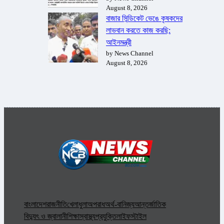
August 8, 2026
বাজার সিন্ডিকেট ভেঙে কৃষকদের
লাভবান করতে কাজ করছি:
আইনমন্ত্রী
by News Channel
August 8, 2026
বাংলাদেশ
রাজনীতি
খেলাধুলা
অপরাধ
অর্থ-বানিজ্য
আন্তর্জাতিক
বিদ্যুৎ ও জ্বালানী
শিক্ষা
স্বাস্থ্য
প্রযুক্তি
লাইফস্টাইল