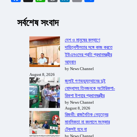
সর্বশেষ সংবাদ
দেশ ও মানুষের কল্যাণে
দায়িত্বশীলতার সঙ্গে কাজ করতে
ইউএনওদের প্রতি প্রধানমন্ত্রীর
আহ্বান
by News Channel
August 8, 2026
জুলাই গণঅভ্যুত্থানের দুই
যোদ্ধাসহ তিনজনকে অটোরিকশা-
রিকশা উপহার প্রধানমন্ত্রীর
by News Channel
August 8, 2026
রিজভী: রাজনৈতিক নেতৃত্বের
মানসিকতা না বদলালে সংস্কার
টেকসই হবে না
by News Channel