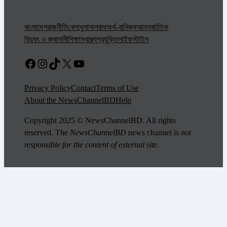
বাংলাদেশ
রাজনীতি
খেলাধুলা
অপরাধ
অর্থ-বানিজ্য
আন্তর্জাতিক
বিদ্যুৎ ও জ্বালানী
শিক্ষা
স্বাস্থ্য
প্রযুক্তি
লাইফস্টাইল
Facebook
Instagram
TikTok
X
YouTube
Privacy Policy
Contact
Terms of Use
About the NewsChannelBD
Help
Copyright 2025 © NewsChannelBD. All rights
reserved. The
NewsChannelBD
news channel is
not
responsible for the content of external site
.