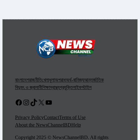
বাংলাদেশ
রাজনীতি
খেলাধুলা
অপরাধ
অর্থ-বানিজ্য
আন্তর্জাতিক
বিদ্যুৎ ও জ্বালানী
শিক্ষা
স্বাস্থ্য
প্রযুক্তি
লাইফস্টাইল
Facebook
Instagram
TikTok
X
YouTube
Privacy Policy
Contact
Terms of Use
About the NewsChannelBD
Help
Copyright 2025 © NewsChannelBD. All rights