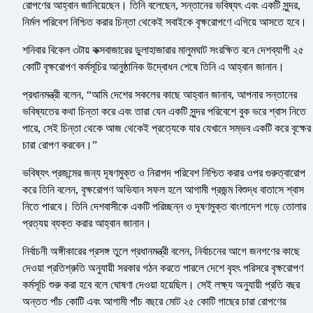
রোপণের আহ্বান জানিয়েছেন। তিনি বলেছেন, সন্তানের ভবিষ্যৎ এবং একটি সুন্দর,
নির্মল পরিবেশ নিশ্চিত করার চিন্তা থেকেই সবাইকে বৃক্ষরোপণে এগিয়ে আসতে হবে।
শনিবার বিকেল ৩টায় কক্সবাজারের ডুলাহাজারার মালুমঘাট সংরক্ষিত বনে দেশব্যাপী ২৫
কোটি বৃক্ষরোপণ কর্মসূচির আনুষ্ঠানিক উদ্বোধন শেষে তিনি এ আহ্বান জানান।
প্রধানমন্ত্রী বলেন, “আমি দেশের সকলের কাছে আহ্বান জানাব, আপনার সন্তানের
ভবিষ্যতের কথা চিন্তা করে এবং তারা যেন একটি সুন্দর পরিবেশে বুক ভরে শ্বাস নিতে
পারে, সেই চিন্তা থেকে আজ থেকেই প্রত্যেকে যার যেখানে সম্ভব একটি করে বৃক্ষের
চারা রোপণ করবেন।”
ভবিষ্যৎ প্রজন্মের জন্য দূষণমুক্ত ও নিরাপদ পরিবেশ নিশ্চিত করার ওপর গুরুত্বারোপ
করে তিনি বলেন, বৃক্ষরোপণ অভিযান সফল হলে আগামী প্রজন্ম বিশুদ্ধ বাতাসে শ্বাস
নিতে পারবে। তিনি দেশবাসীকে একটি পরিচ্ছন্ন ও দূষণমুক্ত বাংলাদেশ গড়ে তোলার
প্রত্যয় ব্যক্ত করার আহ্বান জানান।
নির্বাচনী অঙ্গীকারের প্রসঙ্গ তুলে প্রধানমন্ত্রী বলেন, নির্বাচনের আগে জনগণের কাছে
দেওয়া প্রতিশ্রুতি অনুযায়ী সরকার গঠন করতে পারলে দেশে বৃহৎ পরিসরে বৃক্ষরোপণ
কর্মসূচি শুরু করা হবে বলে ঘোষণা দেওয়া হয়েছিল। সেই লক্ষ্য অনুযায়ী প্রতি বছর
অন্তত পাঁচ কোটি এবং আগামী পাঁচ বছরে মোট ২৫ কোটি গাছের চারা রোপণের