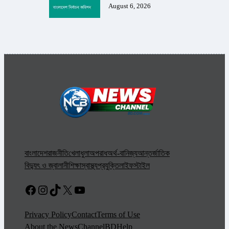
August 6, 2026
বাংলাদেশ
রাজনীতি
খেলাধুলা
অপরাধ
অর্থ-বানিজ্য
আন্তর্জাতিক
বিদ্যুৎ ও জ্বালানী
শিক্ষা
স্বাস্থ্য
প্রযুক্তি
লাইফস্টাইল
Facebook
Instagram
TikTok
X
YouTube
Privacy Policy
Contact
Terms of Use
About the NewsChannelBD
Help