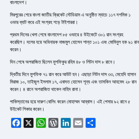
বাংলাদেশ।
মিরপুরের শেরে বাংলা জাতীয় ক্রিকেট স্টেডিয়াম এ অনুষ্ঠিত ম্যাচে ১১৭ দশমিক ১
ওভার ব্যাট করে এই সংগ্রহ গড়ে টাইগাররা।
প্রথম দিনের খেলা শেষে বাংলাদেশ ৮৫ ওভারে ৪ উইকেটে ৩০১ রান সংগ্রহ
করেছিল। দলের হয়ে অধিনায়ক নাজমুল হোসেন শান্ত ১০১ এবং মোমিনুল হক ৯১ রান
করেন।
দিন শেষে অপরাজিত ছিলেন মুশফিকুর রহিম ৪৮ ও লিটন দাস ৮ রানে।
দ্বিতীয় দিনে মুশফিক ৭১ রান করে আউট হন। এছাড়া লিটন দাস ৩৩, মেহেদি হাসান
মিরাজ ১০, তাইজুল ইসলাম ১৭, এবাদত হোসেন শূন্য এবং তাসকিন আহমেদ ২৮ রান
করেন। ৪ রানে অপরাজিত থাকেন নাহিদ রানা।
পাকিস্তানের হয়ে দারুণ বোলিং করেন মোহাম্মদ আব্বাস। এই পেসার ৯২ রানে ৫
উইকেট শিকার করেন।
Facebook
X
WhatsApp
WordPress
LinkedIn
Email
Share