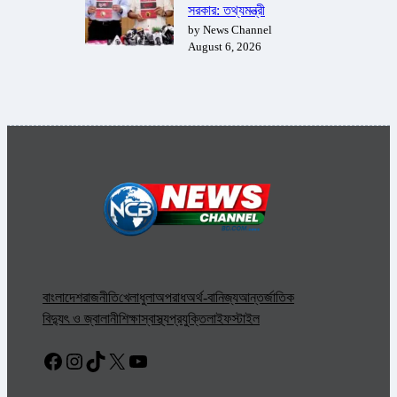
সরকার: তথ্যমন্ত্রী
by News Channel
August 6, 2026
বাংলাদেশ
রাজনীতি
খেলাধুলা
অপরাধ
অর্থ-বানিজ্য
আন্তর্জাতিক
বিদ্যুৎ ও জ্বালানী
শিক্ষা
স্বাস্থ্য
প্রযুক্তি
লাইফস্টাইল
Facebook
Instagram
TikTok
X
YouTube