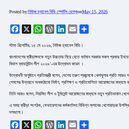
Posted by:
নিউজ চ্যানেল বিডি স্পোর্টস ডেস্ক
on
May 15, 2026
Facebook
X
WhatsApp
WordPress
LinkedIn
Email
Share
স্টাফ রিপোর্টার, ১৫ মে ২০২৬, নিউজ চ্যানেল বিডি।
বাংলাদেশের ক্রীড়াঙ্গনকে নতুন উচ্চতায় নিয়ে যেতে বর্তমান সরকার সকল প্রকার
বিভাগ ব্যাডমিন্টন লীগ ২০২৬’-এর উদ্বোধন করেন ।
উদ্বোধনী অনুষ্ঠানে প্রতিমন্ত্রী বলেন, দেশের তরুণ প্রজন্মকে খেলাধুলার প্রতি আ
গেমসের উন্নয়নে অবকাঠামো নির্মাণ, প্রশিক্ষণ ও প্রতিযোগিতা আয়োজনের মাধ্যমে ক্র
তিনি আরও বলেন, নিয়মিত লীগ ও টুর্নামেন্ট আয়োজনের মাধ্যমে নতুন প্রতিভাবান খেল
এ সময় ক্রীড়া সংগঠক, ফেডারেশনের কর্মকর্তাসহ বিভিন্ন ক্লাবের খেলোয়াড়রা উপস্থি
দলগুলো।
Facebook
X
WhatsApp
WordPress
LinkedIn
Email
Share