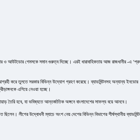
 ইনডোর ও আউটডোর গেমসকে সমান গুরুত্ব দিচ্ছে। এরই ধারাবাহিকতায় আজ রাজধানীর -এ ‘প্র
রও আগ্রহী করে তুলতে সরকার বিভিন্ন উদ্যোগ গ্রহণ করেছে। ব্যাডমিন্টনসহ অন্যান্য ইনডোর
ীড়াঙ্গনকে এগিয়ে নেওয়া হচ্ছে।
োয়াড় তৈরি হবে, যা ভবিষ্যতে আন্তর্জাতিক অঙ্গনে বাংলাদেশের সাফল্য বয়ে আনবে।
ত ছিলেন। লীগের উদ্বোধনী ম্যাচে অংশ নেয় দেশের বিভিন্ন বিভাগের শীর্ষস্থানীয় ব্যাডমিন্ট