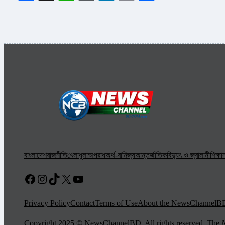
বাংলাদেশ
রাজনীতি
খেলাধুলা
অপরাধ
অর্থ-বানিজ্য
আন্তর্জাতিক
বিদ্যুৎ ও জ্বালানী
শিক্ষা
স
Facebook
Instagram
TikTok
X
YouTube
Privacy Policy
Contact
Terms of Use
About the NewsChannelB
Copyright 2025 © NewsChannelBD. All rights reserved. The
N