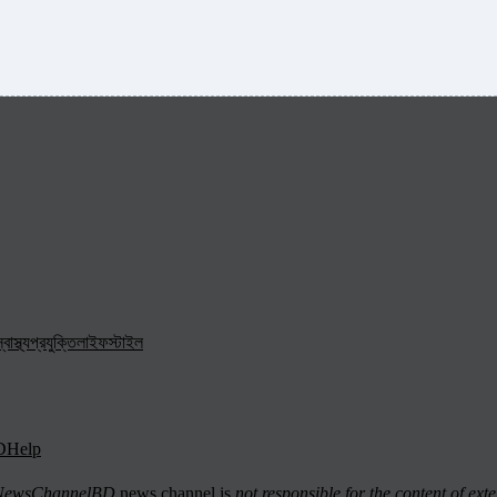
্বাস্থ্য
প্রযুক্তি
লাইফস্টাইল
D
Help
ewsChannelBD
news channel is
not responsible for the content of exte