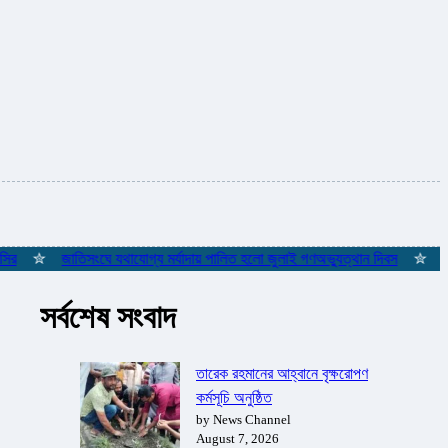
✮
জাতিসংঘে যথাযোগ্য মর্যাদায় পালিত হলো জুলাই গণঅভ্যুত্থান দিবস
✮
ইস্তাম্
সর্বশেষ সংবাদ
তারেক রহমানের আহ্বানে বৃক্ষরোপণ
কর্মসূচি অনুষ্ঠিত
by News Channel
August 7, 2026