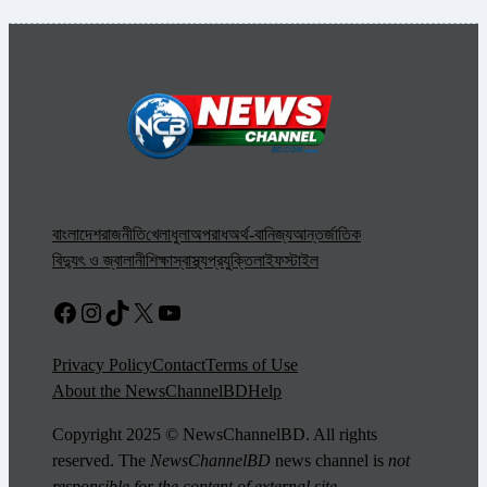
বাংলাদেশ
রাজনীতি
খেলাধুলা
অপরাধ
অর্থ-বানিজ্য
আন্তর্জাতিক
বিদ্যুৎ ও জ্বালানী
শিক্ষা
স্বাস্থ্য
প্রযুক্তি
লাইফস্টাইল
Facebook
Instagram
TikTok
X
YouTube
Privacy Policy
Contact
Terms of Use
About the NewsChannelBD
Help
Copyright 2025 © NewsChannelBD. All rights
reserved. The
NewsChannelBD
news channel is
not
responsible for the content of external site
.