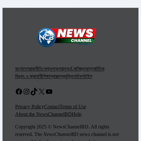
বাংলাদেশ
রাজনীতি
খেলাধুলা
অপরাধ
অর্থ-বানিজ্য
আন্তর্জাতিক
বিদ্যুৎ ও জ্বালানী
শিক্ষা
স্বাস্থ্য
প্রযুক্তি
লাইফস্টাইল
Facebook
Instagram
TikTok
X
YouTube
Privacy Policy
Contact
Terms of Use
About the NewsChannelBD
Help
Copyright 2025 © NewsChannelBD. All rights
reserved. The
NewsChannelBD
news channel is
not