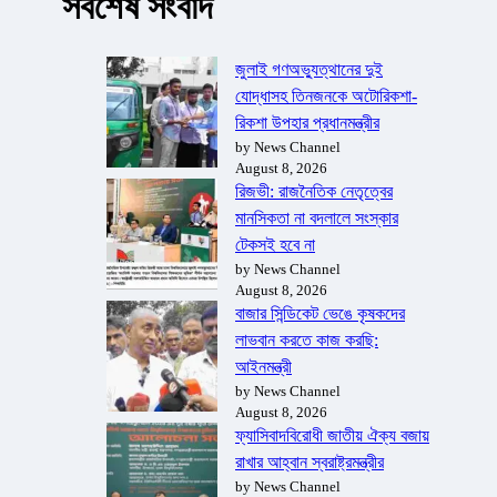
সর্বশেষ সংবাদ
জুলাই গণঅভ্যুত্থানের দুই
যোদ্ধাসহ তিনজনকে অটোরিকশা-
রিকশা উপহার প্রধানমন্ত্রীর
by News Channel
August 8, 2026
রিজভী: রাজনৈতিক নেতৃত্বের
মানসিকতা না বদলালে সংস্কার
টেকসই হবে না
by News Channel
August 8, 2026
বাজার সিন্ডিকেট ভেঙে কৃষকদের
লাভবান করতে কাজ করছি:
আইনমন্ত্রী
by News Channel
August 8, 2026
ফ্যাসিবাদবিরোধী জাতীয় ঐক্য বজায়
রাখার আহ্বান স্বরাষ্ট্রমন্ত্রীর
by News Channel