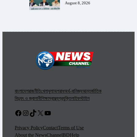
August 8, 2026
বাংলাদেশ
রাজনীতি
খেলাধুলা
অপরাধ
অর্থ-বানিজ্য
আন্তর্জাতিক
বিদ্যুৎ ও জ্বালানী
শিক্ষা
স্বাস্থ্য
প্রযুক্তি
লাইফস্টাইল
Facebook
Instagram
TikTok
X
YouTube
Privacy Policy
Contact
Terms of Use
About the NewsChannelBD
Help