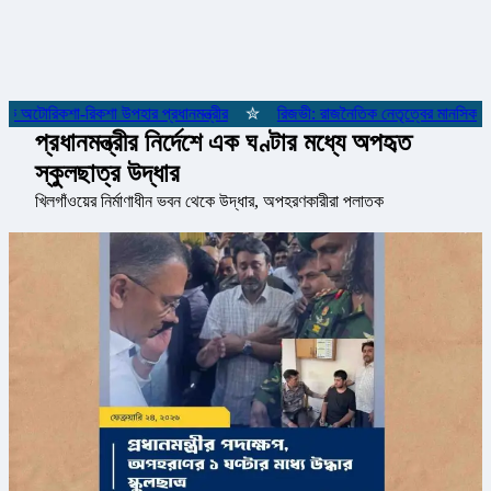
 অটোরিকশা-রিকশা উপহার প্রধানমন্ত্রীর
✮
রিজভী: রাজনৈতিক নেতৃত্বের মানসিকতা ন
প্রধানমন্ত্রীর নির্দেশে এক ঘণ্টার মধ্যে অপহৃত
স্কুলছাত্র উদ্ধার
খিলগাঁওয়ের নির্মাণাধীন ভবন থেকে উদ্ধার, অপহরণকারীরা পলাতক