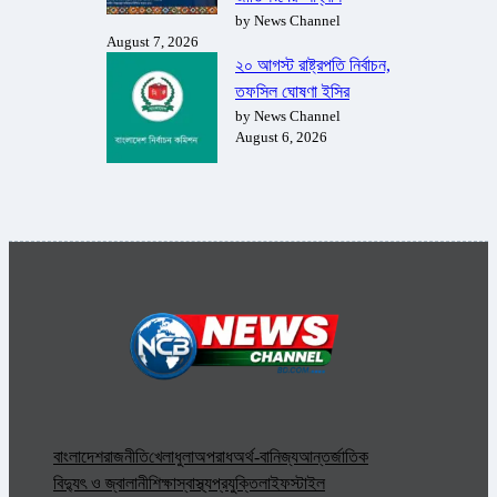
by News Channel
August 7, 2026
২০ আগস্ট রাষ্ট্রপতি নির্বাচন,
তফসিল ঘোষণা ইসির
by News Channel
August 6, 2026
বাংলাদেশ
রাজনীতি
খেলাধুলা
অপরাধ
অর্থ-বানিজ্য
আন্তর্জাতিক
বিদ্যুৎ ও জ্বালানী
শিক্ষা
স্বাস্থ্য
প্রযুক্তি
লাইফস্টাইল