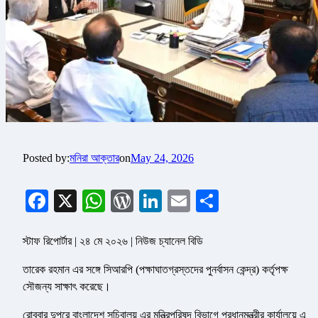
Posted by:
মনিরা আক্তার
on
May 24, 2026
Facebook
X
WhatsApp
WordPress
LinkedIn
Email
Share
স্টাফ রিপোর্টার | ২৪ মে ২০২৬ | নিউজ চ্যানেল বিডি
তারেক রহমান এর সঙ্গে সিআরপি (পক্ষাঘাতগ্রস্তদের পুনর্বাসন কেন্দ্র) কর্তৃপক্ষ
সৌজন্য সাক্ষাৎ করেছে।
রোববার দুপুরে বাংলাদেশ সচিবালয় এর মন্ত্রিপরিষদ বিভাগে প্রধানমন্ত্রীর কার্যালয়ে এ