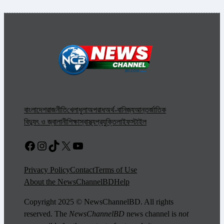
বাংলাদেশ
রাজনীতি
খেলাধুলা
অপরাধ
অর্থ-বানিজ্য
আন্তর্জাতিক
বিদ্যুৎ ও জ্বালানী
শিক্ষা
স্বাস্থ্য
প্রযুক্তি
লাইফস্টাইল
Facebook
Instagram
TikTok
X
YouTube
Privacy Policy
Contact
Terms of Use
About the NewsChannelBD
Help
Copyright 2025 © NewsChannelBD. All rights
reserved. The
NewsChannelBD
news channel is
not