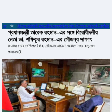
ঠিত
✮
বিশ্বের আদিবাসী জনগোষ্ঠীর আন্তর্জাতিক দিবস উপলক্ষে আদিবাসী ধাত্রীদের সম
প্রধানমন্ত্রী তারেক রহমান–এর সঙ্গে বিরোধীদলীয়
নেতা ডা. শফিকুর রহমান–এর সৌজন্য সাক্ষাৎ
জানাজা শেষে সংক্ষিপ্ত বৈঠক, সৌজন্য আচরণে আবারও নজর কাড়লেন
প্রধানমন্ত্রী