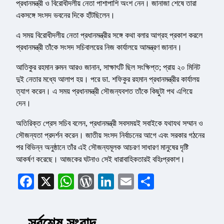
প্রধানমন্ত্রী ও বিরোধীদলীয় নেতা পাশাপাশি অংশ নেন। জানাজা শেষে তারা
একসঙ্গে সংসদ ভবনের দিকে হাঁটছিলেন।
এ সময় বিরোধীদলীয় নেতা প্রধানমন্ত্রীর সঙ্গে কথা বলার আগ্রহ প্রকাশ করলে
প্রধানমন্ত্রী তাঁকে সংসদ সচিবালয়ের নিজ কার্যালয়ে আমন্ত্রণ জানান।
আতিকুর রহমান রুমন আরও জানান, সাক্ষাৎটি ছিল সংক্ষিপ্ত; প্রায় ২০ মিনিট
দুই নেতার মধ্যে আলাপ হয়। পরে ডা. শফিকুর রহমান প্রধানমন্ত্রীর কার্যালয়
ত্যাগ করেন। এ সময় প্রধানমন্ত্রী সৌজন্যবশত তাঁকে কিছুটা পথ এগিয়ে
দেন।
অতিরিক্ত প্রেস সচিব বলেন, প্রধানমন্ত্রী সবসময়ই সবাইকে যথাযথ সম্মান ও
সৌজন্যতা প্রদর্শন করেন। জাতীয় সংসদ নির্বাচনের আগে এবং সরকার গঠনের
পর বিভিন্ন অনুষ্ঠানে তাঁর এই সৌজন্যমূলক আচরণ সাধারণ মানুষের দৃষ্টি
আকর্ষণ করেছে। আজকের ঘটনাও সেই ধারাবাহিকতারই বহিঃপ্রকাশ।
Facebook
X
WhatsApp
WordPress
LinkedIn
Email
Share
সর্বশেষ সংবাদ