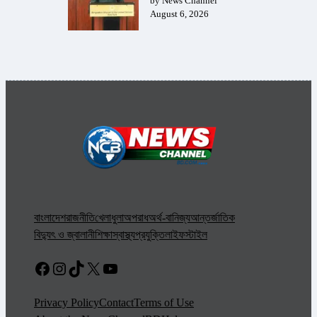
by News Channel
August 6, 2026
বাংলাদেশ
রাজনীতি
খেলাধুলা
অপরাধ
অর্থ-বানিজ্য
আন্তর্জাতিক
বিদ্যুৎ ও জ্বালানী
শিক্ষা
স্বাস্থ্য
প্রযুক্তি
লাইফস্টাইল
Facebook
Instagram
TikTok
X
YouTube
Privacy Policy
Contact
Terms of Use