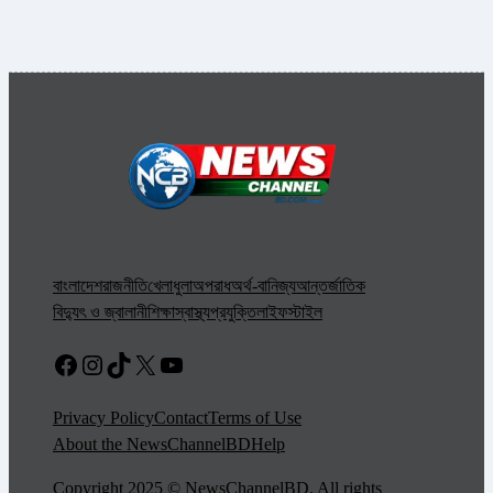
বাংলাদেশ
রাজনীতি
খেলাধুলা
অপরাধ
অর্থ-বানিজ্য
আন্তর্জাতিক
বিদ্যুৎ ও জ্বালানী
শিক্ষা
স্বাস্থ্য
প্রযুক্তি
লাইফস্টাইল
Facebook
Instagram
TikTok
X
YouTube
Privacy Policy
Contact
Terms of Use
About the NewsChannelBD
Help
Copyright 2025 © NewsChannelBD. All rights