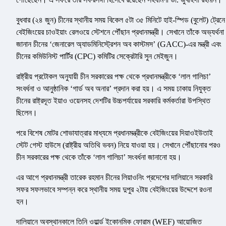
বুধবার (২৪ জুন) চীনের স্থানীয় সময় বিকেল ৫টা ৩৫ মিনিটে হাই-স্পিড (বুলেট) ট্রেনে
বেইজিংয়ের চাওইয়াং রেলওয়ে স্টেশনে পৌঁছান প্রধানমন্ত্রী। সেখানে তাঁকে অভ্যর্থনা
জানান চীনের ‘জেনারেল অ্যাডমিনিস্ট্রেশন অব কাস্টমস’ (GACC)-এর মন্ত্রী এবং
চীনের কমিউনিস্ট পার্টির (CPC) কমিটির সেক্রেটারি সুন মেইজুন।
রাষ্ট্রীয় প্রটোকল অনুযায়ী চীন সরকারের পক্ষ থেকে প্রধানমন্ত্রীকে ‘লাল গালিচা’
সংবর্ধনা ও আনুষ্ঠানিক ‘গার্ড অব অনার’ প্রদান করা হয়। এ সময় ঢাকায় নিযুক্ত
চীনের রাষ্ট্রদূত ইয়াও ওয়েনসহ দেশটির উচ্চপর্যায়ের সরকারি কর্মকর্তারা উপস্থিত
ছিলেন।
পরে বিশেষ মোটর শোভাযাত্রার মাধ্যমে প্রধানমন্ত্রীকে বেইজিংয়ের দিয়াওইউতাই
স্টেট গেস্ট হাউসে (রাষ্ট্রীয় অতিথি ভবন) নিয়ে যাওয়া হয়। সেখানে পৌঁছানোর পরও
চীন সরকারের পক্ষ থেকে তাঁকে ‘লাল গালিচা’ সংবর্ধনা জানানো হয়।
এর আগে প্রধানমন্ত্রী তারেক রহমান চীনের লিয়াওনিং প্রদেশের দালিয়ানে সরকারি
সফর সফলভাবে সম্পন্ন করে স্থানীয় সময় দুপুর ২টায় বেইজিংয়ের উদ্দেশে রওনা
হন।
দালিয়ানে অবস্থানকালে তিনি ওয়ার্ল্ড ইকোনমিক ফোরাম (WEF) আয়োজিত