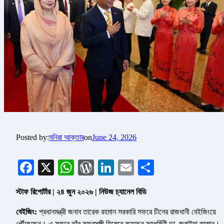
Posted by:
মনিরা আক্তার
on
June 24, 2026
Facebook
X
WhatsApp
WordPress
LinkedIn
Email
Share
স্টাফ রিপোর্টার | ২৪ জুন ২০২৬ | নিউজ চ্যানেল বিডি
বেইজিং:
প্রধানমন্ত্রী জনাব তারেক রহমান সরকারি সফরে চীনের রাজধানী বেইজিংয়ে
পৌঁছেছেন। এ সফরে তাঁর সফরসঙ্গী হিসেবে রয়েছেন সহধর্মিণী ডা. জুবাইদা রহমান।