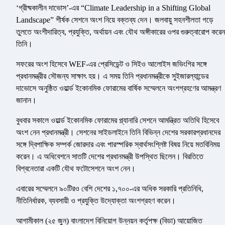
‘গ্রীষ্মকালীন দাভোস’-এর “Climate Leadership in a Shifting Global
Landscape” শীর্ষক সেশনে অংশ নিয়ে বক্তব্য দেন। জলবায়ু সহনশীলতা গড়ে
তুলতে অংশীদারিত্ব, প্রযুক্তি, অর্থায়ন এবং যৌথ অঙ্গীকারের ওপর গুরুত্বারোপ করেন
তিনি।
সফরের অংশ হিসেবে WEF-এর প্রেসিডেন্ট ও সিইও আলোইস জভিংগির সঙ্গে
প্রধানমন্ত্রীর সৌজন্য সাক্ষাৎ হয়। এ সময় তিনি প্রধানমন্ত্রীকে সুইজারল্যান্ডের
দাভোসে অনুষ্ঠিত ওয়ার্ল্ড ইকোনমিক ফোরামের বার্ষিক সম্মেলনে অংশগ্রহণের আমন্ত্রণ
জানান।
বুধবার সকালে ওয়ার্ল্ড ইকোনমিক ফোরামের প্ল্যানারি সেশনে আমন্ত্রিত অতিথি হিসেবে
অংশ নেন প্রধানমন্ত্রী। সেশনের সাইডলাইনে তিনি বিভিন্ন দেশের সরকারপ্রধানদের
সঙ্গে দ্বিপাক্ষিক সম্পর্ক জোরদার এবং পারস্পরিক স্বার্থসংশ্লিষ্ট বিষয় নিয়ে মতবিনিময়
করেন। এ অধিবেশনে সাতটি দেশের প্রধানমন্ত্রী উপস্থিত ছিলেন। বিরতিতে
বিশ্বনেতারা একটি যৌথ ফটোসেশনে অংশ নেন।
এবারের সম্মেলনে ৯০টিরও বেশি দেশের ১,৭০০-এর অধিক সরকারি প্রতিনিধি,
নীতিনির্ধারক, ব্যবসায়ী ও প্রযুক্তি উদ্যোক্তা অংশগ্রহণ করেন।
আগামীকাল (২৫ জুন) বাংলাদেশ বিনিয়োগ উন্নয়ন কর্তৃপক্ষ (বিডা) আয়োজিত