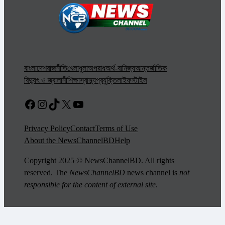
বাংলাদেশ
রাজনীতি
খেলাধুলা
অপরাধ
অর্থ-বানিজ্য
আন্তর্জাতিক
বিদ্যুৎ ও জ্বালানী
শিক্ষা
স্বাস্থ্য
প্রযুক্তি
লাইফস্টাইল
Facebook
Instagram
TikTok
X
YouTube
Privacy Policy
Contact
Terms of Use
About the NewsChannelBD
Help
Copyright 2025 © NewsChannelBD. All rights
reserved. The
NewsChannelBD
news channel is
not
responsible for the content of external site
.