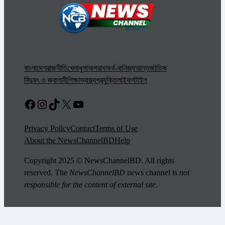
বাংলাদেশ
রাজনীতি
খেলাধুলা
অপরাধ
অর্থ-বানিজ্য
আন্তর্জাতিক
বিদ্যুৎ ও জ্বালানী
শিক্ষা
স্বাস্থ্য
প্রযুক্তি
লাইফস্টাইল
Facebook
Instagram
TikTok
X
YouTube
Privacy Policy
Contact
Terms of Use
About the NewsChannelBD
Help
Copyright 2025 © NewsChannelBD. All rights
reserved. The
NewsChannelBD
news channel is
not
responsible for the content of external site
.