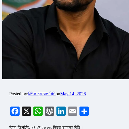
Posted by:
নিউজ চ্যানেল বিডি
on
May 14, 2026
Facebook
X
WhatsApp
WordPress
LinkedIn
Email
Share
স্টাফ রিপোর্টার, ১৪ মে ২০২৬, নিউজ চ্যানেল বিডি।