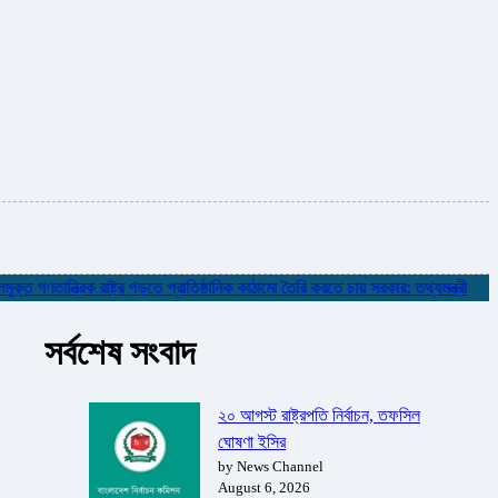
তান্ত্রিক রাষ্ট্র গড়তে প্রাতিষ্ঠানিক কাঠামো তৈরি করতে চায় সরকার: তথ্যমন্ত্রী
✮
নদী
সর্বশেষ সংবাদ
২০ আগস্ট রাষ্ট্রপতি নির্বাচন, তফসিল
ঘোষণা ইসির
by News Channel
August 6, 2026