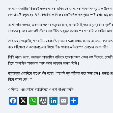
বাংলাদেশ জাতীয় ক্রিকেট দলের সাবেক অধিনায়ক ও সাবেক সংসদ সদস্য -কে উদ্দে
দেওয়া ওই বক্তব্যে তিনি মাশরাফিকে নিজের রাজনৈতিক অবস্থান স্পষ্ট করার আহ্বা
রাশেদ খাঁন লেখেন, একসময় দেশের মানুষের কাছে মাশরাফি ছিলেন অনুপ্রেরণার প্রতীক।
ভাবতেন। তবে আওয়ামী লীগের রাজনীতিতে যুক্ত হওয়ার পর মাশরাফি ও সাকিব আল হ
তার ভাষ্য অনুযায়ী, মাশরাফি এলাকার উন্নয়নের জন্য সংসদ সদস্য হয়েছেন বলে অন
করে সহিংসতা ও হত্যাকাণ্ডের বিষয়ে নীরব থাকার অভিযোগও তোলেন রাশেদ খাঁন।
তিনি আরও বলেন, নড়াইলে মাশরাফির বাড়িতে হামলার ঘটনা যেমন কষ্ট দিয়েছে, তেম
নিয়ে মাশরাফির অবস্থান স্পষ্ট করার আহ্বান জানান তিনি।
বক্তব্যের শেষদিকে রাশেদ খাঁন বলেন, “আপনি ভুল স্বীকার করে ক্ষমা চান। জনগণের
গিয়ে দাফন দেব।”
এ বিষয়ে -এর কোনো প্রতিক্রিয়া এখনো পাওয়া যায়নি।
Facebook
X
WhatsApp
WordPress
LinkedIn
Email
Share