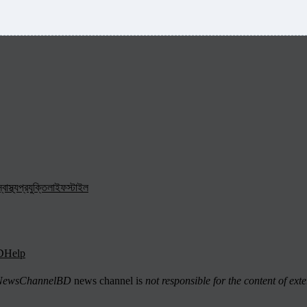
্বাস্থ্য
প্রযুক্তি
লাইফস্টাইল
D
Help
ewsChannelBD
news channel is
not responsible for the content of exte