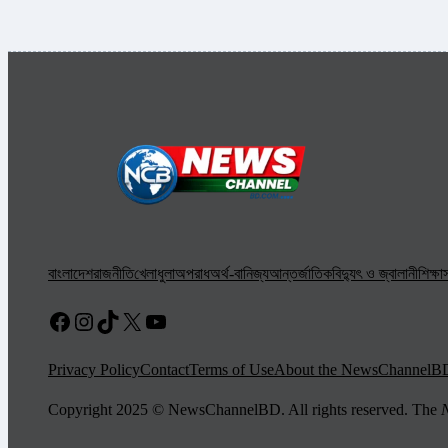
বাংলাদেশ
রাজনীতি
খেলাধুলা
অপরাধ
অর্থ-বানিজ্য
আন্তর্জাতিক
বিদ্যুৎ ও জ্বালানী
শিক্ষা
স
Facebook
Instagram
TikTok
X
YouTube
Privacy Policy
Contact
Terms of Use
About the NewsChannelB
Copyright 2025 © NewsChannelBD. All rights reserved. The
N