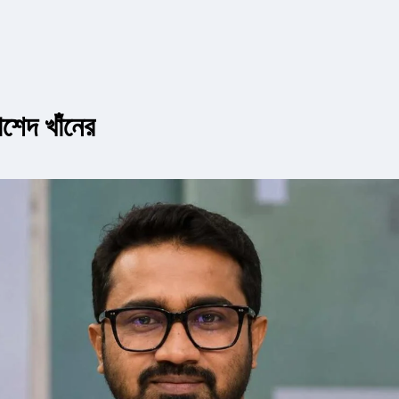
াশেদ খাঁনের