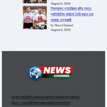
August 6, 2026
শিকলমুক্ত গণতান্ত্রিক রাষ্ট্র গড়তে
প্রাতিষ্ঠানিক কাঠামো তৈরি করতে চায়
সরকার: তথ্যমন্ত্রী
by News Channel
August 6, 2026
বাংলাদেশ
রাজনীতি
খেলাধুলা
অপরাধ
অর্থ-বানিজ্য
আন্তর্জাতিক
বিদ্যুৎ ও জ্বালানী
শিক্ষা
স্বাস্থ্য
প্রযুক্তি
লাইফস্টাইল