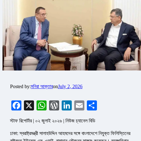
Posted by:
মনিরা আক্তার
on
July 2, 2026
Facebook
X
WhatsApp
WordPress
LinkedIn
Email
Share
স্টাফ রিপোর্টার | ০২ জুলাই ২০২৬ | নিউজ চ্যানেল বিডি
ঢাকা: স্বরাষ্ট্রমন্ত্রী সালাহউদ্দিন আহমদের সঙ্গে বাংলাদেশে নিযুক্ত ফিলিস্তিনের
রাষ্ট্রদূত ইউসেফ এস. ওয়াই. রামাদান সৌজন্য সাক্ষাৎ করেছেন। বৃহস্পতিবার