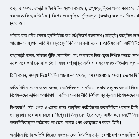
তথ্য ও সম্প্রচারমন্ত্রী জহির উদ্দিন স্বপন বলেছেন, তথ্যপ্রযুক্তির অবাধ প্রবাহের এই
ধরনের হুমকি হয়ে উঠেছে। বিশেষ করে কৃত্রিম বুদ্ধিমত্তা (এআই) এবং সামাজিক যো
চ্যালেঞ্জ।
শনিবার রাজধানীর রমনায় ইনস্টিটিউট অব ইঞ্জিনিয়ার্স বাংলাদেশ (আইইবি) কাউন্সিল হ
আলোচনায় প্রধান অতিথির বক্তব্যে তিনি এসব কথা বলেন। জাতীয়তাবাদী আইসিট
তথ্যমন্ত্রী বলেন, সাইবার ঝুঁকি মোকাবিলা এবং অনলাইন নিরাপত্তা নিশ্চিত করতে দেশের
মন্ত্রণালয়ে জমা দেওয়া উচিত। সরকার প্রযুক্তিনির্ভর ও বাস্তবসম্মত নীতিমালা প্রণয়নে
তিনি বলেন, সমস্যা নিয়ে দীর্ঘদিন আলোচনা হয়েছে, এখন সমাধানের সময়। দেশের ডি
জহির উদ্দিন স্বপন আরও বলেন, রাজনৈতিক ও সামাজিক নেতারা মানুষের কল্যাণ নিয়ে চ
বিশেষজ্ঞদের ভূমিকা অপরিহার্য। বর্তমান সরকার নীতি নির্ধারণ প্রক্রিয়ায় বিশেষজ্ঞদের স
বিশ্বব্যাপী মেটা, গুগল ও এক্সের মতো প্রযুক্তি প্রতিষ্ঠানের জবাবদিহিতা প্রসঙ্গে তিন
তা ব্যবহার করে আয় করছে। বিশ্বের বিভিন্ন দেশ ইতোমধ্যে আইন করে কনটেন্ট নির্মাতা
জবাবদিহিতামূলক কাঠামোর আওতায় আনার ওপর গুরুত্বারোপ করেন তিনি।
অনুষ্ঠানে বিশেষ অতিথি হিসেবে বক্তব্য দেন বিএনপির তথ্য, যোগাযোগ ও প্রযুক্তি 