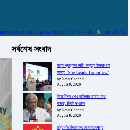
ষতিগ্রস্তদের হাতে নতুন ঘরের চাবি তুলে দিলেন প্রধানমন্ত্রী
✮
মাতারবাড়ি বিদ্যুৎকেন্দ্
সর্বশেষ সংবাদ
নতুন প্রজন্মের নারী নেতৃত্ব উদযাপনে
ঢাকায় ‘She Leads Tomorrow’
by News Channel
August 9, 2026
বিরোধীদল শেখ হাসিনার ভাষায় কথা
বলছে: মির্জা ফখরুল
by News Channel
August 9, 2026
রাষ্ট্রপতি নির্বাচনের মনোনয়নপত্র