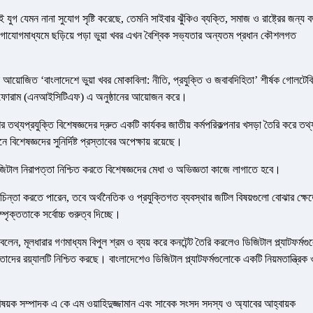
 যুগ যেমন নানা সুযোগ সৃষ্টি করেছে, তেমনি সাইবার ঝুঁকিও ব্যক্তি, সমাজ ও রাষ্ট্রের জন্য ব
গাযোগমাধ্যমে ছড়িয়ে পড়া ভুয়া খবর এখন বৈশ্বিক সভ্যতার অন্যতম প্রধান কৌশলগত
লে আয়োজিত ‘বাংলাদেশে ভুয়া খবর মোকাবিলা: নীতি, প্রযুক্তি ও জবাবদিহিতা’ শীর্ষক গোলটেব
ি ফোরাম (এনআইসিটিএফ) এ অনুষ্ঠানের আয়োজন করে।
 তথ্যপ্রযুক্তি বিশেষজ্ঞদের দ্রুত একটি কার্যকর জাতীয় কর্মপরিকল্পনার খসড়া তৈরি করে তথ্
 বিশেষজ্ঞদের সুনির্দিষ্ট প্রস্তাবের অপেক্ষায় রয়েছে।
জিটাল নিরাপত্তা নিশ্চিত করতে বিশেষজ্ঞদের মেধা ও অভিজ্ঞতা কাজে লাগাতে হবে।
িন্তা করতে পারেন, তবে অর্থনৈতিক ও প্রযুক্তিগত ব্যবস্থার জটিল বিষয়গুলো বোঝার ক্ষেত
ম্পৃক্ততাকে সর্বোচ্চ গুরুত্ব দিচ্ছে।
ি বলেন, মূলধারার গণমাধ্যম বিপুল শ্রম ও ব্যয় করে কনটেন্ট তৈরি করলেও ডিজিটাল প্ল্যাটফর্মগু
দের রয়্যালটি নিশ্চিত করছে। বাংলাদেশেও ডিজিটাল প্ল্যাটফর্মগুলোকে একটি নিয়মতান্ত্রিক 
বিষয়ক সম্পাদক এ কে এম ওয়াহিদুজ্জামান এবং সাবেক সংসদ সদস্য ও অ্যাবের আহ্বায়ক