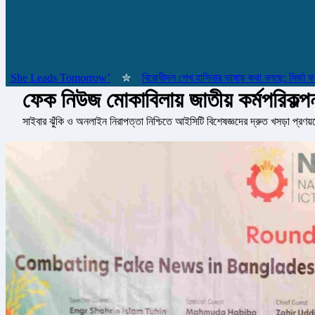
় ‘She Leads Tomorrow’
✮
বিরোধীদল শেখ হাসিনার ভাষায় কথা বলছে: মির্জা ফখরুল
ফেক নিউজ মোকাবিলায় জাতীয় কর্মপরিকল্পনা
সাইবার ঝুঁকি ও অনলাইন নিরাপত্তা নিশ্চিতে আইসিটি বিশেষজ্ঞদের দ্রুত খসড়া প্রণয