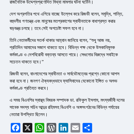
রাজনৈতিক উদ্দেশ্যপ্রণোদিত মিথ্যা মামলার ঘটনা ঘটেনি।
দেশ অগ্রগতির পথে এগিয়ে যাচ্ছে উল্লেখ করে রিজভী বলেন, সমৃদ্ধি, শান্তি,
বহুদলীয় গণতন্ত্র এবং মানুষের মতপ্রকাশের স্বাধীনতাকে বাধাগ্রস্ত করার
ষড়যন্ত্র চলছে। তবে সেই অপচেষ্টা সফল হবে না।
তিনি নেতাকর্মীদের সতর্ক থাকার আহ্বান জানিয়ে বলেন, “শুধু আজ নয়,
প্রতিদিন আমাদের সজাগ থাকতে হবে। বিভিন্ন পক্ষ থেকে উসকানিমূলক
কর্মকাণ্ড ও দেশবিরোধী বক্তব্য আসতে পারে। সেগুলোর বিরুদ্ধে সবাইকে
সচেতন থাকতে হবে।”
রিজভী বলেন, বাংলাদেশের স্বাধীনতা ও সার্বভৌমত্বের প্রশ্নে কোনো আপস
করা হবে না। জনগণ ঐক্যবদ্ধভাবে ফ্যাসিবাদের যেকোনো ইঙ্গিত ও অশুভ
কর্মকাণ্ড প্রতিহত করবে।
এ সময় বিএনপির স্বাস্থ্য বিষয়ক সম্পাদক ডা. রফিকুল ইসলাম, মৎস্যজীবী দলের
সাবেক সদস্য সচিব আব্দুর রহিমসহ বিএনপি ও অঙ্গসংগঠনের বিভিন্ন পর্যায়ের
নেতারা উপস্থিত ছিলেন।
Facebook
X
WhatsApp
WordPress
LinkedIn
Email
Share