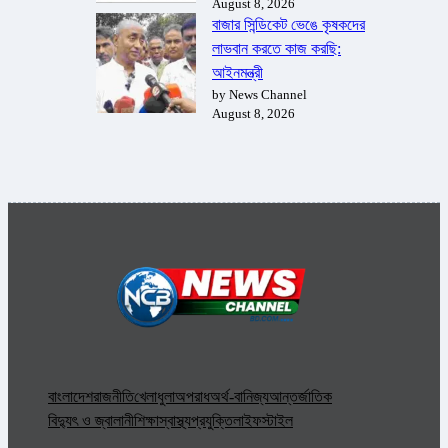
August 8, 2026
বাজার সিন্ডিকেট ভেঙে কৃষকদের
লাভবান করতে কাজ করছি:
আইনমন্ত্রী
by News Channel
August 8, 2026
বাংলাদেশ
রাজনীতি
খেলাধুলা
অপরাধ
অর্থ-বানিজ্য
আন্তর্জাতিক
বিদ্যুৎ ও জ্বালানী
শিক্ষা
স্বাস্থ্য
প্রযুক্তি
লাইফস্টাইল