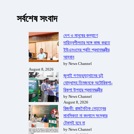
সর্বশেষ সংবাদ
দেশ ও মানুষের কল্যাণে
দায়িত্বশীলতার সঙ্গে কাজ করতে
ইউএনওদের প্রতি প্রধানমন্ত্রীর
আহ্বান
by News Channel
August 8, 2026
জুলাই গণঅভ্যুত্থানের দুই
যোদ্ধাসহ তিনজনকে অটোরিকশা-
রিকশা উপহার প্রধানমন্ত্রীর
by News Channel
August 8, 2026
রিজভী: রাজনৈতিক নেতৃত্বের
মানসিকতা না বদলালে সংস্কার
টেকসই হবে না
by News Channel