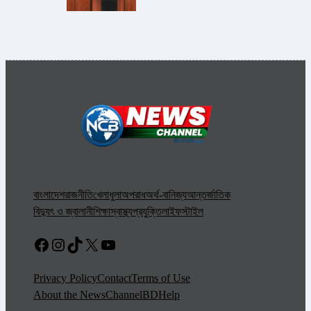
বাংলাদেশ
রাজনীতি
খেলাধুলা
অপরাধ
অর্থ-বানিজ্য
আন্তর্জাতিক
বিদ্যুৎ ও জ্বালানী
শিক্ষা
স্বাস্থ্য
প্রযুক্তি
লাইফস্টাইল
Facebook
Instagram
TikTok
X
YouTube
Privacy Policy
Contact
Terms of Use
About the NewsChannelBD
Help