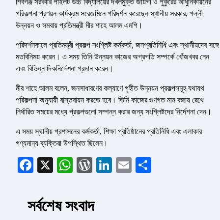
শিবগঞ্জ সরকারি পাইলট উচ্চ বিদ্যালয়ের দখলমুক্ত জায়গা ও পুকুরের আধুনিকায়নের
পরিকল্পনা প্রণয়ন কার্যক্রম সরেজমিনে পরিদর্শন করেছেন স্থানীয় সরকার, পল্লী
উন্নয়ন ও সমবায় প্রতিমন্ত্রী মীর শাহে আলম এমপি।
পরিদর্শনকালে প্রতিমন্ত্রী প্রকল্প সংশ্লিষ্ট কর্মকর্তা, জনপ্রতিনিধি এবং স্থানীয়দের সঙ্গে
মতবিনিময় করেন। এ সময় তিনি উন্নয়ন কাজের অগ্রগতি সম্পর্কে খোঁজখবর নেন
এবং বিভিন্ন দিকনির্দেশনা প্রদান করেন।
মীর শাহে আলম বলেন, জনসাধারণের কল্যাণে গৃহীত উন্নয়ন প্রকল্পসমূহ যথাযথ
পরিকল্পনা অনুযায়ী বাস্তবায়ন করতে হবে। তিনি কাজের গুণগত মান বজায় রেখে
নির্ধারিত সময়ের মধ্যে প্রকল্পগুলো সম্পন্ন করার জন্য সংশ্লিষ্টদের নির্দেশনা দেন।
এ সময় স্থানীয় প্রশাসনের কর্মকর্তা, শিক্ষা প্রতিষ্ঠানের প্রতিনিধি এবং এলাকার
গণ্যমান্য ব্যক্তিরা উপস্থিত ছিলেন।
Facebook
X
WhatsApp
WordPress
LinkedIn
Email
Share
সর্বশেষ সংবাদ