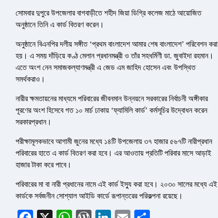
সোমবার দুপুরে উপজেলার বাগবাড়ীতে শহীদ জিয়া ডিগ্রি কলেজ মাঠে আয়োজিত
অনুষ্ঠানে তিনি এ কার্ড বিতরণ করেন।
অনুষ্ঠানে বিএনপির দলীয় সঙ্গীত ‘প্রথম বাংলাদেশ আমার শেষ বাংলাদেশ’ পরিবেশন করা
হয়। এ সময় দাঁড়িয়ে কণ্ঠ মেলান প্রধানমন্ত্রী ও তাঁর সহধর্মিণী ডা. জুবাইদা রহমান।
এতে অংশ নেন সমাজকল্যাণমন্ত্রী এ জেড এম জাহিদ হোসেন এবং উপস্থিত
সমর্থকরাও।
নারীর ক্ষমতায়নের মাধ্যমে পরিবারের জীবনমান উন্নয়নে সরকারের নির্বাচনী অঙ্গীকার
পূরণের অংশ হিসেবে গত ১০ মার্চ ঢাকায় ‘ফ্যামিলি কার্ড’ কর্মসূচির উদ্বোধন করেন
সরকারপ্রধান।
পরীক্ষামূলকভাবে আগামী জুনের মধ্যে ১৪টি উপজেলায় ৩৭ হাজার ৫৬৭টি নারীপ্রধান
পরিবারের হাতে এ কার্ড বিতরণ করা হবে। এর আওতায় প্রতিটি পরিবার মাসে আড়াই
হাজার টাকা করে পাবে।
পরিবারের মা বা নারী প্রধানের নামে এই কার্ড ইস্যু করা হবে। ২০৩০ সালের মধ্যে এই
কার্ডকে সর্বজনীন সোশ্যাল আইডি কার্ডে রূপান্তরের পরিকল্পনা রয়েছে।
Facebook
X
WhatsApp
WordPress
LinkedIn
Email
Share