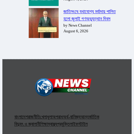
জাতিসংঘে যথাযোগ্য মর্যাদায় পালিত
হলো জুলাই গণঅভ্যুত্থান দিবস
by News Channel
August 6, 2026
বাংলাদেশ
রাজনীতি
খেলাধুলা
অপরাধ
অর্থ-বানিজ্য
আন্তর্জাতিক
বিদ্যুৎ ও জ্বালানী
শিক্ষা
স্বাস্থ্য
প্রযুক্তি
লাইফস্টাইল