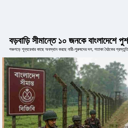
বড়বাড়ি সীমান্তে ১০ জনকে বাংলাদেশে পুশই
পঞ্চগড়ে শূন্যরেখার কাছে অবস্থান করছে নারী-পুরুষদের দল, পতাকা বৈঠকের প্রস্তু