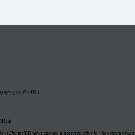
্বাস্থ্য
প্রযুক্তি
লাইফস্টাইল
D
Help
ewsChannelBD
news channel is
not responsible for the content of exte