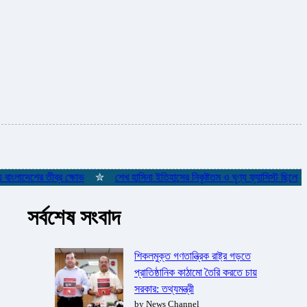
দেশের তীব্র ক্ষোভ
✮
শেখ হাসিনা ইতিহাসের নিকৃষ্টতম ও ঘৃণ্য ফ্যাসিস্ট ছিলেন: রিজভী
সর্বশেষ সংবাদ
শিকলমুক্ত গণতান্ত্রিক রাষ্ট্র গড়তে
প্রাতিষ্ঠানিক কাঠামো তৈরি করতে চায়
সরকার: তথ্যমন্ত্রী
by News Channel