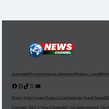
বাংলাদেশ
রাজনীতি
খেলাধুলা
অপরাধ
অর্থ-বানিজ্য
আন্তর্জাতিক
বিদ্যুৎ ও জ্বালানী
শিক্ষা
স
Facebook
Instagram
TikTok
X
YouTube
Privacy Policy
Contact
Terms of Use
About the NewsChannelB
Copyright 2025 © NewsChannelBD. All rights reserved. The
N