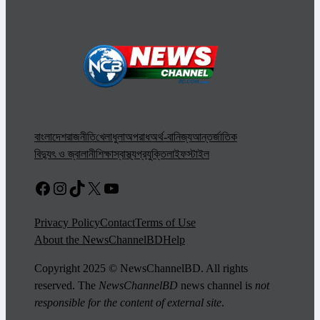
বাংলাদেশ
রাজনীতি
খেলাধুলা
অপরাধ
অর্থ-বানিজ্য
আন্তর্জাতিক
বিদ্যুৎ ও জ্বালানী
শিক্ষা
স্বাস্থ্য
প্রযুক্তি
লাইফস্টাইল
Facebook
Instagram
TikTok
X
YouTube
Privacy Policy
Contact
Terms of Use
About the NewsChannelBD
Help
Copyright 2025 © NewsChannelBD. All rights
reserved. The
NewsChannelBD
news channel is
not
responsible for the content of external site
.