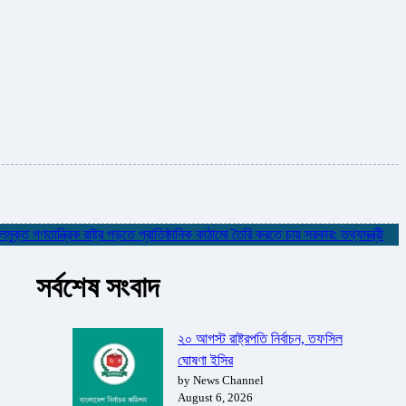
তান্ত্রিক রাষ্ট্র গড়তে প্রাতিষ্ঠানিক কাঠামো তৈরি করতে চায় সরকার: তথ্যমন্ত্রী
✮
নদী
সর্বশেষ সংবাদ
২০ আগস্ট রাষ্ট্রপতি নির্বাচন, তফসিল
ঘোষণা ইসির
by News Channel
August 6, 2026