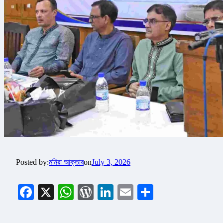
Posted by:
মনিরা আক্তার
on
July 3, 2026
Facebook
X
WhatsApp
WordPress
LinkedIn
Email
Share