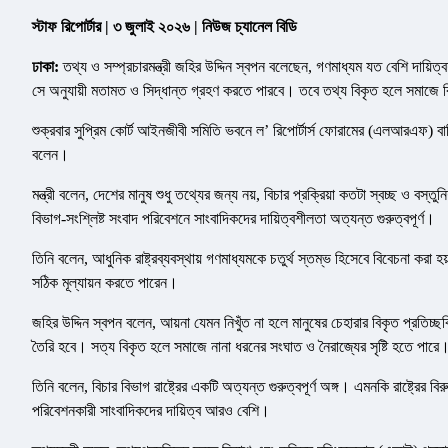
স্টাফ রিপোর্টার | ৩ জুলাই ২০২৬ | নিউজ চ্যানেল বিডি
ঢাকা:
তথ্য ও সম্প্রচারমন্ত্রী জহির উদ্দিন স্বপন বলেছেন, গণমাধ্যম যত বেশি দায়িত্
সে অনুযায়ী মতামত ও সিদ্ধান্ত গ্রহণ করতে পারবে। তবে তথ্য বিকৃত হলে সমাজে বিভ্
শুক্রবার সুপ্রিম কোর্ট আইনজীবী সমিতি ভবনে ল’ রিপোর্টার্স ফোরামের (এলআরএফ) ব
বলেন।
মন্ত্রী বলেন, দেশের মানুষ শুধু তথ্যের জন্য নয়, বিচার প্রক্রিয়া কতটা স্বচ্ছ ও বস
বিভাগ-সংশ্লিষ্ট সংবাদ পরিবেশনে সাংবাদিকদের দায়িত্বশীলতা অত্যন্ত গুরুত্বপূর্ণ।
তিনি বলেন, আধুনিক রাষ্ট্রব্যবস্থায় গণমাধ্যমকে চতুর্থ স্তম্ভ হিসেবে বিবেচনা করা হ
সঠিক মূল্যায়ন করতে পারেন।
জহির উদ্দিন স্বপন বলেন, আয়না যেমন নিখুঁত না হলে মানুষের চেহারার বিকৃত প্রতিচ্ছবি 
তৈরি হবে। সত্য বিকৃত হলে সমাজে নানা ধরনের সংঘাত ও নৈরাজ্যের সৃষ্টি হতে পারে
তিনি বলেন, বিচার বিভাগ রাষ্ট্রের একটি অত্যন্ত গুরুত্বপূর্ণ অঙ্গ। এমনকি রাষ্ট্রের
পরিবেশনকারী সাংবাদিকদের দায়িত্ব আরও বেশি।