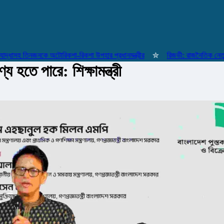
াসহ তিনজনকে অটোরিকশা-রিকশা উপহার প্রধানমন্ত্রীর
✮
রিজভী: রাজনৈতিক নেতৃত্বের
য হতে পারে: শিক্ষামন্ত্রী