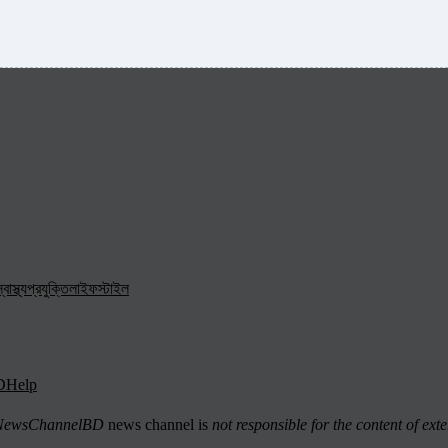
্বাস্থ্য
প্রযুক্তি
লাইফস্টাইল
D
Help
ewsChannelBD
news channel is
not responsible for the content of exte