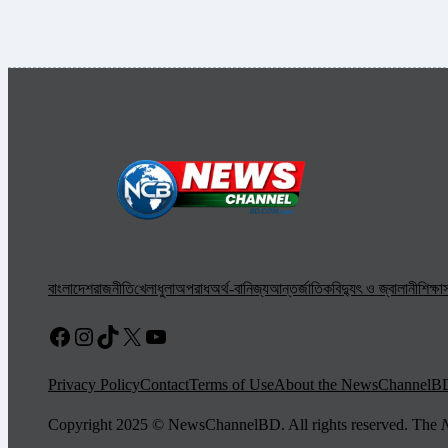
বাংলাদেশ
রাজনীতি
খেলাধুলা
অপরাধ
অর্থ-বানিজ্য
আন্তর্জাতিক
বিদ্যুৎ ও জ্বালানী
শিক্ষা
স
Facebook
Instagram
TikTok
X
YouTube
Privacy Policy
Contact
Terms of Use
About the NewsChannelB
Copyright 2025 © NewsChannelBD. All rights reserved. The
N