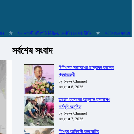
✮
২০ আগস্ট রাষ্ট্রপতি নির্বাচন, তফসিল ঘোষণা ইসির
✮
জাতিসংঘে যথাযোগ্য মর্যাদ
সর্বশেষ সংবাদ
চিকিৎসক সমাবেশের উদ্বোধন করলেন
প্রধানমন্ত্রী
by News Channel
August 8, 2026
তারেক রহমানের আহ্বানে বৃক্ষরোপণ
কর্মসূচি অনুষ্ঠিত
by News Channel
August 7, 2026
বিশ্বের আদিবাসী জনগোষ্ঠীর