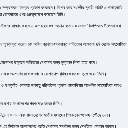
সম্প্রসারণে আগ্রহ প্রকাশ করেছেন। বিশেষ করে সংসদীয় স্থায়ী কমিটি ও পার্লামেন্টারি
যোগিতা জোরদারের ওপর গুরুত্বারোপ করেছেন তিনি।
ঙ্গে সৌজন্য সাক্ষাৎ করলে এ আগ্রহের কথা জানান বলে এক সংবাদ বিজ্ঞপ্তিতে উল্লেখ করা
ীকার পুনর্ব্যক্ত করেন এবং আইন প্রণয়ন-সংক্রান্ত দায়িত্বের আওতায় দুই দেশের সহযোগিতা
ংলাদেশের উন্নয়ন অভিজ্ঞতা নেপালের জন্য মূল্যবান শিক্ষা হতে পারে।
িময় এবং জনগণের সঙ্গে জনগণের যোগাযোগ বৃদ্ধির গুরুত্বও তুলে ধরেন তিনি।
ল ও উপকূলীয় এলাকায় জলবায়ু পরিবর্তনের প্রভাব মোকাবিলায় আঞ্চলিক সহযোগিতা আরও
্যাহত রাখায় বাংলাদেশের প্রশংসাও করেন তিনি।
 অভিনন্দন জানান এবং বাংলাদেশের জাতীয় সংসদের স্পিকারের শুভেচ্ছা পৌঁছে দেন।
র নির্বাচনে বাংলাদেশের প্রতি নেপালের সমর্থনের জন্য দেশটিকে ধন্যবাদ জানান।