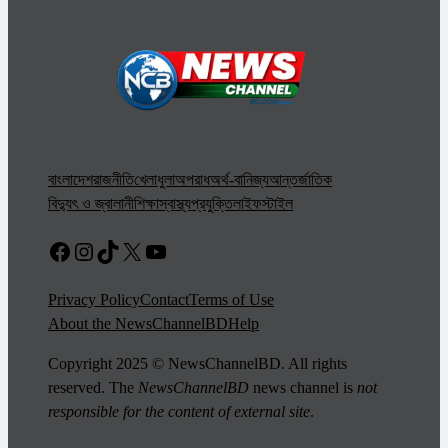
বাংলাদেশ
রাজনীতি
খেলাধুলা
অপরাধ
অর্থ-বানিজ্য
আন্তর্জাতিক
বিদ্যুৎ ও জ্বালানী
শিক্ষা
স্বাস্থ্য
প্রযুক্তি
লাইফস্টাইল
Facebook
Instagram
TikTok
X
YouTube
Privacy Policy
Contact
Terms of Use
About the NewsChannelBD
Help
Copyright 2025 © NewsChannelBD. All rights
reserved. The
NewsChannelBD
news channel is
not
responsible for the content of external site
.