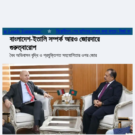
় ‘She Leads Tomorrow’
✮
বিরোধীদল শেখ হাসিনার ভাষায় কথা বলছে: মির্জা ফখরুল
বাংলাদেশ-ইতালি সম্পর্ক আরও জোরদারে
গুরুত্বারোপ
বৈধ অভিবাসন বৃদ্ধি ও প্রযুক্তিগত সহযোগিতার ওপর জোর