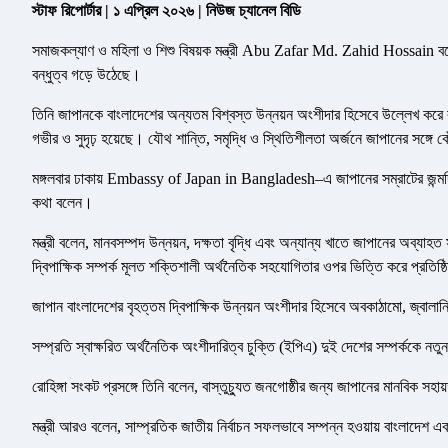
স্টাফ রিপোর্টার | ১ এপ্রিল ২০২৬ | নিউজ চ্যানেল বিডি
সমাজকল্যাণ ও মহিলা ও শিশু বিষয়ক মন্ত্রী Abu Zafar Md. Zahid Hossain বলে
বন্ধুত্ব গড়ে উঠেছে।
তিনি জাপানকে বাংলাদেশের অন্যতম বিশ্বস্ত উন্নয়ন অংশীদার হিসেবে উল্লেখ করে ব
গভীর ও সুদৃঢ় হয়েছে। যৌথ শান্তি, সমৃদ্ধি ও স্থিতিশীলতা অর্জনে জাপানের সঙ্
মঙ্গলবার ঢাকায় Embassy of Japan in Bangladesh–এ জাপানের সম্রাটের জন্মদিন
কথা বলেন।
মন্ত্রী বলেন, মানবসম্পদ উন্নয়ন, দক্ষতা বৃদ্ধি এবং অন্যান্য খাতে জাপানের অব্যা
দ্বিপাক্ষিক সম্পর্ক মূলত শক্তিশালী অর্থনৈতিক সহযোগিতার ওপর ভিত্তি করে প্রতিষ্
জাপান বাংলাদেশের বৃহত্তম দ্বিপাক্ষিক উন্নয়ন অংশীদার হিসেবে অবকাঠামো, জ্বালা
সম্প্রতি স্বাক্ষরিত অর্থনৈতিক অংশীদারিত্ব চুক্তি (ইপিএ) দুই দেশের সম্পর্ককে নতুন
রোহিঙ্গা সংকট প্রসঙ্গে তিনি বলেন, বাস্তুচ্যুত জনগোষ্ঠীর জন্য জাপানের মানবিক সহ
মন্ত্রী আরও বলেন, সাম্প্রতিক জাতীয় নির্বাচন সফলভাবে সম্পন্ন হওয়ায় বাংলাদেশ একট