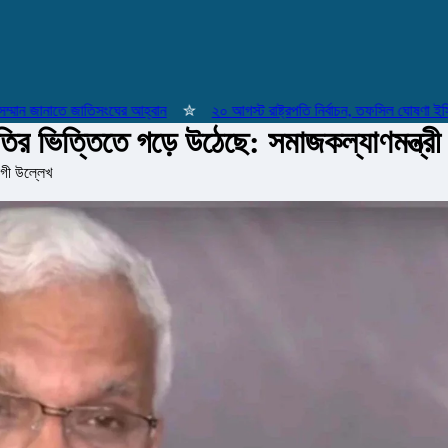
 জানাতে জাতিসংঘের আহ্বান
✮
২০ আগস্ট রাষ্ট্রপতি নির্বাচন, তফসিল ঘোষণা ইসির
ির ভিত্তিতে গড়ে উঠেছে: সমাজকল্যাণমন্ত্রী
গী উল্লেখ