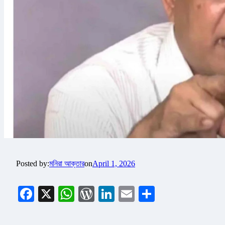
Posted by:
মনিরা আক্তার
on
April 1, 2026
Facebook
X
WhatsApp
WordPress
LinkedIn
Email
Share