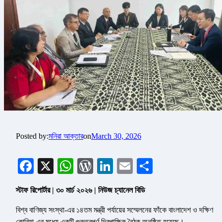
Posted by:
মনিরা আক্তার
on
March 30, 2026
Facebook
X
WhatsApp
WordPress
LinkedIn
Email
Share
স্টাফ রিপোর্টার | ৩০ মার্চ ২০২৬ | নিউজ চ্যানেল বিডি
বিশ্ব বাণিজ্য সংস্থা-এর ১৪তম মন্ত্রী পর্যায়ের সম্মেলনের ফাঁকে বাংলাদেশ ও দক্ষিণ
কোরিয়া-এর মধ্যে একটি গুরুত্বপূর্ণ দ্বিপাক্ষিক বৈঠক অনুষ্ঠিত হয়েছে।