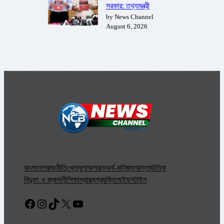
সরকার: তথ্যমন্ত্রী
by News Channel
August 6, 2026
বাংলাদেশ
রাজনীতি
খেলাধুলা
অপরাধ
অর্থ-বানিজ্য
আন্তর্জাতিক
বিদ্যুৎ ও জ্বালানী
শিক্ষা
স্বাস্থ্য
প্রযুক্তি
লাইফস্টাইল
Facebook
Instagram
TikTok
X
YouTube