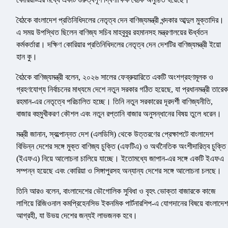
বৈঠকে বাংলাদেশ প্রতিনিধিদলের নেতৃত্ব দেন বাণিজ্যমন্ত্রী খন্দকার আব্দুল মুক্তাদির।
এ সময় উপস্থিত ছিলেন বাণিজ্য সচিব মাহবুবুর রহমানসহ মন্ত্রণালয়ের ঊর্ধ্বতন
কর্মকর্তারা। দক্ষিণ কোরিয়ার প্রতিনিধিদলের নেতৃত্ব দেন দেশটির বাণিজ্যমন্ত্রী ইয়ো
হান কু।
বৈঠকে বাণিজ্যমন্ত্রী বলেন, ২০২৬ সালের ফেব্রুয়ারিতে একটি অংশগ্রহণমূলক ও
গ্রহণযোগ্য নির্বাচনের মাধ্যমে দেশে নতুন সরকার গঠিত হয়েছে, যা প্রধানমন্ত্রী তারেক
রহমান-এর নেতৃত্বে পরিচালিত হচ্ছে। তিনি নতুন সরকারের দূরদর্শী বাণিজ্যনীতি,
বাজার বহুমুখীকরণ কৌশল এবং নতুন রপ্তানি বাজার অনুসন্ধানের বিষয় তুলে ধরেন।
মন্ত্রী জানান, স্বল্পোন্নত দেশ (এলডিসি) থেকে উত্তরণের প্রেক্ষাপটে বাংলাদেশ
বিভিন্ন দেশের সঙ্গে মুক্ত বাণিজ্য চুক্তি (এফটিএ) ও অর্থনৈতিক অংশীদারিত্ব চুক্তি
(ইএফএ) নিয়ে আলোচনা চালিয়ে যাচ্ছে। ইতোমধ্যে জাপান-এর সঙ্গে একটি ইএফএ
সম্পন্ন হয়েছে এবং কোরিয়া ও সিঙ্গাপুরসহ অন্যান্য দেশের সঙ্গে আলোচনা চলছে।
তিনি আরও বলেন, বাংলাদেশের ভৌগোলিক সুবিধা ও বৃহৎ ভোক্তা বাজারকে কাজে
লাগিয়ে রিজিওনাল কমপ্রিহেনসিভ ইকনমিক পার্টনারশিপ-এ যোগদানের বিষয়ে বাংলাদেশ
আগ্রহী, যা উভয় দেশের জন্যই লাভজনক হবে।