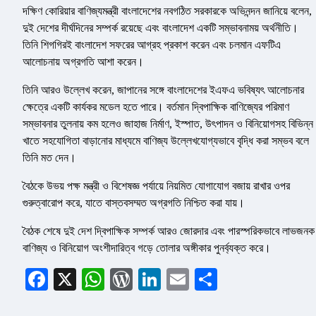
দক্ষিণ কোরিয়ার বাণিজ্যমন্ত্রী বাংলাদেশের নবগঠিত সরকারকে অভিনন্দন জানিয়ে বলেন,
দুই দেশের দীর্ঘদিনের সম্পর্ক রয়েছে এবং বাংলাদেশ একটি সম্ভাবনাময় অর্থনীতি।
তিনি শিগগিরই বাংলাদেশ সফরের আগ্রহ প্রকাশ করেন এবং চলমান এফটিএ
আলোচনায় অগ্রগতি আশা করেন।
তিনি আরও উল্লেখ করেন, জাপানের সঙ্গে বাংলাদেশের ইএফএ ভবিষ্যৎ আলোচনার
ক্ষেত্রে একটি কার্যকর মডেল হতে পারে। বর্তমান দ্বিপাক্ষিক বাণিজ্যের পরিমাণ
সম্ভাবনার তুলনায় কম হলেও জাহাজ নির্মাণ, ইস্পাত, উৎপাদন ও বিনিয়োগসহ বিভিন্ন
খাতে সহযোগিতা বাড়ানোর মাধ্যমে বাণিজ্য উল্লেখযোগ্যভাবে বৃদ্ধি করা সম্ভব বলে
তিনি মত দেন।
বৈঠকে উভয় পক্ষ মন্ত্রী ও বিশেষজ্ঞ পর্যায়ে নিয়মিত যোগাযোগ বজায় রাখার ওপর
গুরুত্বারোপ করে, যাতে বাস্তবসম্মত অগ্রগতি নিশ্চিত করা যায়।
বৈঠক শেষে দুই দেশ দ্বিপাক্ষিক সম্পর্ক আরও জোরদার এবং পারস্পরিকভাবে লাভজনক
বাণিজ্য ও বিনিয়োগ অংশীদারিত্ব গড়ে তোলার অঙ্গীকার পুনর্ব্যক্ত করে।
Facebook
X
WhatsApp
WordPress
LinkedIn
Email
Share