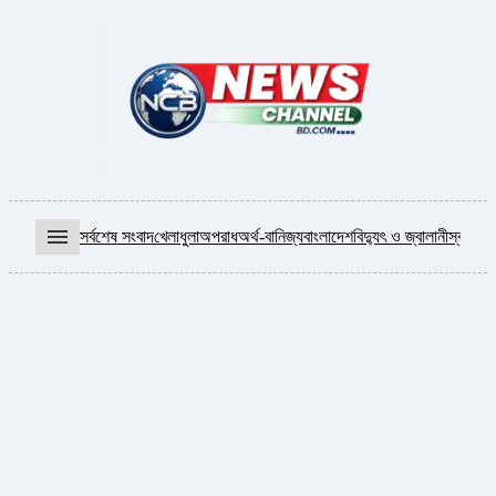
menu
সর্বশেষ সংবাদ
খেলাধুলা
অপরাধ
অর্থ-বানিজ্য
বাংলাদেশ
বিদ্যুৎ ও জ্বালানী
স্বাস্থ্য
আ