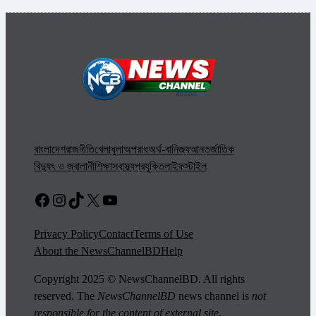
বাংলাদেশ
রাজনীতি
খেলাধুলা
অপরাধ
অর্থ-বানিজ্য
আন্তর্জাতিক
বিদ্যুৎ ও জ্বালানী
শিক্ষা
স্বাস্থ্য
প্রযুক্তি
লাইফস্টাইল
Facebook
Instagram
TikTok
X
YouTube
Privacy Policy
Contact
Terms of Use
About the NewsChannelBD
Help
Copyright 2025 © NewsChannelBD. All rights
reserved. The
NewsChannelBD
news channel is
not
responsible for the content of external site
.