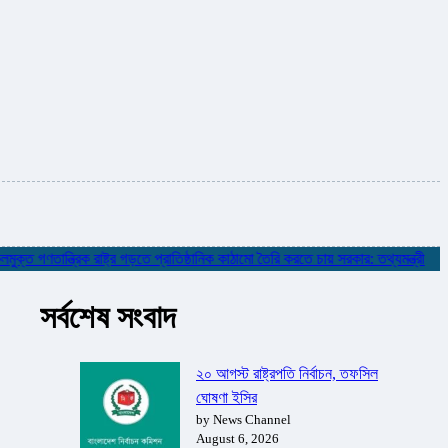
গণতান্ত্রিক রাষ্ট্র গড়তে প্রাতিষ্ঠানিক কাঠামো তৈরি করতে চায় সরকার: তথ্যমন্ত্রী
✮
নদ
সর্বশেষ সংবাদ
২০ আগস্ট রাষ্ট্রপতি নির্বাচন, তফসিল
ঘোষণা ইসির
by News Channel
August 6, 2026