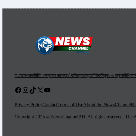
বাংলাদেশ
রাজনীতি
খেলাধুলা
অপরাধ
অর্থ-বানিজ্য
আন্তর্জাতিক
বিদ্যুৎ ও জ্বালানী
শিক্ষা
স
Facebook
Instagram
TikTok
X
YouTube
Privacy Policy
Contact
Terms of Use
About the NewsChannelB
Copyright 2025 © NewsChannelBD. All rights reserved. The
N