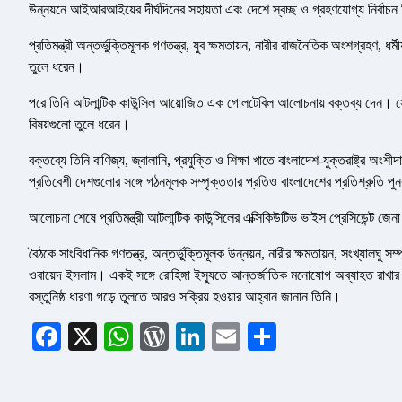
উন্নয়নে আইআরআইয়ের দীর্ঘদিনের সহায়তা এবং দেশে স্বচ্ছ ও গ্রহণযোগ্য নির্বাচন নি
প্রতিমন্ত্রী অন্তর্ভুক্তিমূলক গণতন্ত্র, যুব ক্ষমতায়ন, নারীর রাজনৈতিক অংশগ্রহণ, ধর
তুলে ধরেন।
পরে তিনি আটলান্টিক কাউন্সিল আয়োজিত এক গোলটেবিল আলোচনায় বক্তব্য দেন। সেখানে 
বিষয়গুলো তুলে ধরেন।
বক্তব্যে তিনি বাণিজ্য, জ্বালানি, প্রযুক্তি ও শিক্ষা খাতে বাংলাদেশ-যুক্তরাষ্ট্র 
প্রতিবেশী দেশগুলোর সঙ্গে গঠনমূলক সম্পৃক্ততার প্রতিও বাংলাদেশের প্রতিশ্রুতি পুন
আলোচনা শেষে প্রতিমন্ত্রী আটলান্টিক কাউন্সিলের এক্সিকিউটিভ ভাইস প্রেসিডেন্ট জেনা 
বৈঠকে সাংবিধানিক গণতন্ত্র, অন্তর্ভুক্তিমূলক উন্নয়ন, নারীর ক্ষমতায়ন, সংখ্যালঘু স
ওবায়েদ ইসলাম। একই সঙ্গে রোহিঙ্গা ইস্যুতে আন্তর্জাতিক মনোযোগ অব্যাহত রাখার গুরুত্
বস্তুনিষ্ঠ ধারণা গড়ে তুলতে আরও সক্রিয় হওয়ার আহ্বান জানান তিনি।
Facebook
X
WhatsApp
WordPress
LinkedIn
Email
Share