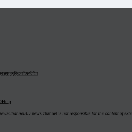
্বাস্থ্য
প্রযুক্তি
লাইফস্টাইল
D
Help
ewsChannelBD
news channel is
not responsible for the content of exte