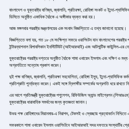
বাংলাদেশ ও যুক্তরাষ্ট্র বাণিজ্য, জ্বালানি, প্রতিরক্ষা, রোহিঙ্গা সংকট ও ইন্দো-প্যাস
ডিসিতে অনুষ্ঠিত একাধিক বৈঠকে এ অঙ্গীকার ব্যক্ত করা হয়।
আজ মঙ্গলবার পররাষ্ট্র মন্ত্রণালয়ের এক সংবাদ বিজ্ঞপ্তিতে এ তথ্য জানানো হয়েছে।
বিজ্ঞপ্তিতে বলা হয়, গত ১৮ মে সংক্ষিপ্ত সফরে ওয়াশিংটন যান বাংলাদেশের পররাষ্ট্র প
ইন্টারন্যাশনাল রিপাবলিকান ইনস্টিটিউট (আইআরআই) এবং আটলান্টিক কাউন্সিল-এর ন
যুক্তরাষ্ট্রের পররাষ্ট্র দপ্তরে অনুষ্ঠিত বৈঠকে শামা ওবায়েদ ইসলাম এবং দক্ষিণ ও মধ্য 
অগ্রগতিতে সন্তোষ প্রকাশ করেন।
দুই পক্ষ বাণিজ্য, জ্বালানি, প্রতিরক্ষা সহযোগিতা, রোহিঙ্গা ইস্যু, ইন্দো-প্যাসিফ
প্রতিশ্রুতি পুনর্ব্যক্ত করেন। একই সঙ্গে দ্বিপক্ষীয় সম্পর্কের অগ্রগতি ধরে রাখতে ন
এর আগে প্রতিমন্ত্রী যুক্তরাষ্ট্রের পপুলেশন, রিফিউজিস অ্যান্ড মাইগ্রেশন (পিআরএম) ব্য
যুক্তরাষ্ট্রের ধারাবাহিক সমর্থনের জন্য কৃতজ্ঞতা জানান।
উভয় পক্ষ রোহিঙ্গাদের মিয়ানমার-এ নিরাপদ, টেকসই ও স্বেচ্ছায় প্রত্যাবর্তন নিশ্চি
সফরকালে শামা ওবায়েদ ইসলাম ওয়াশিংটনে আইআরআই সদর দফতরে সংস্থাটির প্রেসিডেন