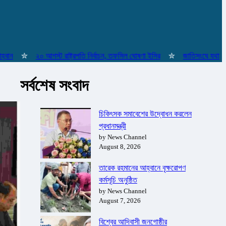
✮
২০ আগস্ট রাষ্ট্রপতি নির্বাচন, তফসিল ঘোষণা ইসির
✮
জাতিসংঘে যথাযোগ্য মর্
সর্বশেষ সংবাদ
চিকিৎসক সমাবেশের উদ্বোধন করলেন
প্রধানমন্ত্রী
by News Channel
August 8, 2026
তারেক রহমানের আহ্বানে বৃক্ষরোপণ
কর্মসূচি অনুষ্ঠিত
by News Channel
August 7, 2026
বিশ্বের আদিবাসী জনগোষ্ঠীর