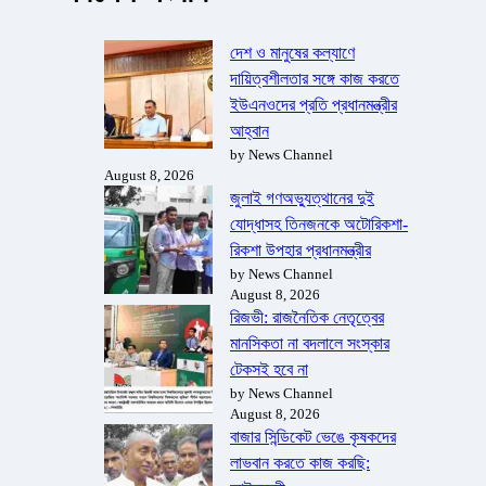
দেশ ও মানুষের কল্যাণে
দায়িত্বশীলতার সঙ্গে কাজ করতে
ইউএনওদের প্রতি প্রধানমন্ত্রীর
আহ্বান
by News Channel
August 8, 2026
জুলাই গণঅভ্যুত্থানের দুই
যোদ্ধাসহ তিনজনকে অটোরিকশা-
রিকশা উপহার প্রধানমন্ত্রীর
by News Channel
August 8, 2026
রিজভী: রাজনৈতিক নেতৃত্বের
মানসিকতা না বদলালে সংস্কার
টেকসই হবে না
by News Channel
August 8, 2026
বাজার সিন্ডিকেট ভেঙে কৃষকদের
লাভবান করতে কাজ করছি: