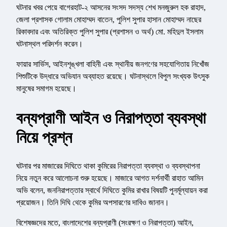
ঘটনার খবর পেয়ে বাগেরহাট-২ আসনের সংসদ সদস্য শেখ মনজুরুল হক রাহাদ,
জেলা প্রশাসক গোলাম মোহাম্মদ বাতেন, পুলিশ সুপার হাসান মোহাম্মদ নাছের
রিকাবদার এবং অতিরিক্ত পুলিশ সুপার (প্রশাসন ও অর্থ) মো. মহিদুল ইসলাম
ঘটনাস্থল পরিদর্শন করেন।
ফায়ার সার্ভিস, আইনশৃঙ্খলা বাহিনী এবং স্থানীয় জনগণের সহযোগিতায় নিখোঁজ
শিশুটিকে উদ্ধারে অভিযান অব্যাহত রয়েছে। ঘটনাস্থলে বিপুল সংখ্যক উৎসুক
মানুষের সমাগম হয়েছে।
বন্যপ্রাণী আইন ও নিরাপত্তা ব্যবস্থা
নিয়ে প্রশ্ন
ঘটনার পর মাজারের দিঘিতে থাকা কুমিরের নিরাপত্তা ব্যবস্থা ও ব্যবস্থাপনা
নিয়ে নতুন করে আলোচনা শুরু হয়েছে। মাজারে আগত দর্শনার্থী রাহাত আমিন
অভি বলেন, জননিরাপত্তার স্বার্থে দিঘিতে কুমির রাখার বিষয়টি পুনর্মূল্যায়ন করা
প্রয়োজন। তিনি দিঘি থেকে কুমির অপসারণের দাবিও জানান।
বিশেষজ্ঞদের মতে, বাংলাদেশের বন্যপ্রাণী (সংরক্ষণ ও নিরাপত্তা) আইন,