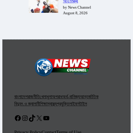
আইনমন্ত্রী
by News Channel
August 8, 2026
বাংলাদেশ
রাজনীতি
খেলাধুলা
অপরাধ
অর্থ-বানিজ্য
আন্তর্জাতিক
বিদ্যুৎ ও জ্বালানী
শিক্ষা
স্বাস্থ্য
প্রযুক্তি
লাইফস্টাইল
Facebook
Instagram
TikTok
X
YouTube
Privacy Policy
Contact
Terms of Use