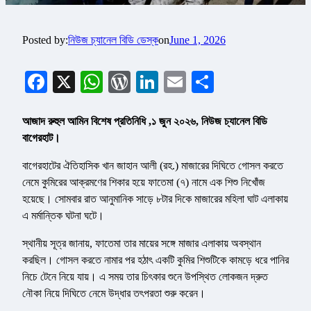
Posted by:
নিউজ চ্যানেল বিডি ডেস্ক
on
June 1, 2026
Facebook
X
WhatsApp
WordPress
LinkedIn
Email
Share
আজাদ রুহুল আমিন বিশেষ প্রতিনিধি ,১ জুন ২০২৬, নিউজ চ্যানেল বিডি
বাগেরহাট।
বাগেরহাটের ঐতিহাসিক খান জাহান আলী (রহ.) মাজারের দিঘিতে গোসল করতে
নেমে কুমিরের আক্রমণের শিকার হয়ে ফাতেমা (৭) নামে এক শিশু নিখোঁজ
হয়েছে। সোমবার রাত আনুমানিক সাড়ে ৮টার দিকে মাজারের মহিলা ঘাট এলাকায়
এ মর্মান্তিক ঘটনা ঘটে।
স্থানীয় সূত্র জানায়, ফাতেমা তার মায়ের সঙ্গে মাজার এলাকায় অবস্থান
করছিল। গোসল করতে নামার পর হঠাৎ একটি কুমির শিশুটিকে কামড়ে ধরে পানির
নিচে টেনে নিয়ে যায়। এ সময় তার চিৎকার শুনে উপস্থিত লোকজন দ্রুত
নৌকা নিয়ে দিঘিতে নেমে উদ্ধার তৎপরতা শুরু করেন।