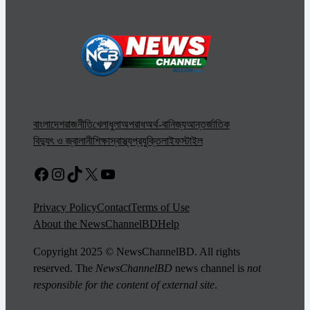
বাংলাদেশ
রাজনীতি
খেলাধুলা
অপরাধ
অর্থ-বানিজ্য
আন্তর্জাতিক
বিদ্যুৎ ও জ্বালানী
শিক্ষা
স্বাস্থ্য
প্রযুক্তি
লাইফস্টাইল
Facebook
Instagram
TikTok
X
YouTube
Privacy Policy
Contact
Terms of Use
About the NewsChannelBD
Help
Copyright 2025 © NewsChannelBD. All rights
reserved. The
NewsChannelBD
news channel is
not
responsible for the content of external site
.