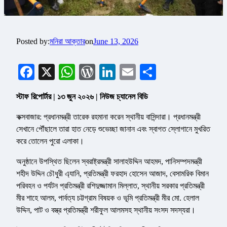
Posted by:
মনিরা আক্তার
on
June 13, 2026
Facebook
X
WhatsApp
WordPress
LinkedIn
Email
Share
স্টাফ রিপোর্টার | ১৩ জুন ২০২৬ | নিউজ চ্যানেল বিডি
কক্সবাজার: প্রধানমন্ত্রী তারেক রহমানা করেন স্থানীয় বাসিন্দারা। প্রধানমন্ত্রী
সেখানে পৌঁছালে তারা হাত নেড়ে শুভেচ্ছা জানান এবং স্বাগত স্লোগানে মুখরিত
করে তোলেন পুরো এলাকা।
অনুষ্ঠানে উপস্থিত ছিলেন স্বরাষ্ট্রমন্ত্রী সালাহউদ্দিন আহমদ, পানিসম্পদমন্ত্রী
শহীদ উদ্দিন চৌধুরী এ্যানি, প্রতিমন্ত্রী ফরহাদ হোসেন আজাদ, বেসামরিক বিমান
পরিবহন ও পর্যটন প্রতিমন্ত্রী রশিদুজ্জামান মিল্লাত, স্থানীয় সরকার প্রতিমন্ত্রী
মীর শাহে আলম, পার্বত্য চট্টগ্রাম বিষয়ক ও ভূমি প্রতিমন্ত্রী মীর মো. হেলাল
উদ্দিন, পাট ও বস্ত্র প্রতিমন্ত্রী শরীফুল আলমসহ স্থানীয় সংসদ সদস্যরা।