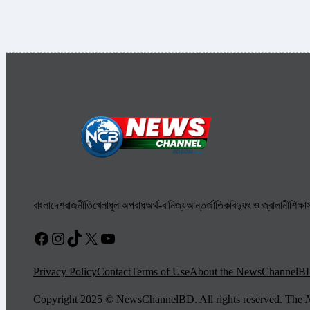
বাংলাদেশ
রাজনীতি
খেলাধুলা
অপরাধ
অর্থ-বানিজ্য
আন্তর্জাতিক
বিদ্যুৎ ও জ্বালানী
শিক্ষা
স
Facebook
Instagram
TikTok
X
YouTube
Privacy Policy
Contact
Terms of Use
About the NewsChannelB
Copyright 2025 © NewsChannelBD. All rights reserved. The
N