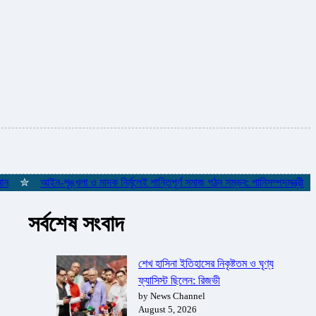
✮
আইন-শৃঙ্খলা ও মাদক নির্মূলেই শান্তিপূর্ণ সমাজ গঠন সম্ভব: পানিসম্পদমন্ত্রী
✮
সর্বশেষ সংবাদ
শেখ হাসিনা ইতিহাসের নিকৃষ্টতম ও ঘৃণ্য
ফ্যাসিস্ট ছিলেন: রিজভী
by News Channel
August 5, 2026