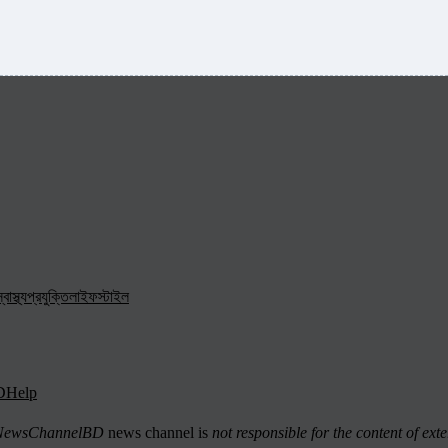
্বাস্থ্য
প্রযুক্তি
লাইফস্টাইল
D
Help
ewsChannelBD
news channel is
not responsible for the content of exte