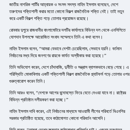
জাতীয় নাগরিক পার্টির আহ্বায়ক ও সংসদ সদস্য নাহিদ ইসলাম বলেছেন, দেশে
তরুণদের শক্তিশালী করার মতো কোনো বিকল্প রাজনৈতিক শক্তি নেই। তাই নতুন
করে একটি বিকল্প শক্তি গড়ে তোলার প্রয়োজন রয়েছে।
রোববার দুপুরে রাজধানীর বাংলামোটরে দলটির কার্যালয়ে বিভিন্ন দল থেকে এনসিপিতে
যোগদান উপলক্ষে আয়োজিত সংবাদ সম্মেলনে তিনি এ কথা বলেন।
নাহিদ ইসলাম বলেন, “আমরা যেভাবে দেশটা চেয়েছিলাম, সেভাবে হয়নি। বর্তমান
নির্বাচনের মধ্য দিয়ে জনগণের রায়কে কার্যত অস্বীকার করা হয়েছে।”
তিনি অভিযোগ করেন, দেশে চাঁদাবাজি, দুর্নীতি ও সন্ত্রাস ব্যাপকভাবে বেড়ে গেছে। এ
পরিস্থিতি মোকাবিলায় একটি শক্তিশালী বিকল্প রাজনৈতিক প্ল্যাটফর্ম গড়ে তোলার ওপর
গুরুত্বারোপ করেন তিনি।
তিনি আরও বলেন, “দেশকে আগের বন্দোবস্তে ফিরে যেতে দেওয়া যাবে না। রাষ্ট্রের
বিভিন্ন প্রতিষ্ঠান দলীয়করণ করা হচ্ছে।”
নাহিদ ইসলাম দাবি করেন, এই নির্বাচনের মাধ্যমে আওয়ামী লীগের পরিবর্তে বিএনপির
সরকার প্রতিষ্ঠিত হয়েছে, তবে কাঠামোগত কোনো পরিবর্তন আসেনি।
তিনি বলেন, “আমরা দেশের ক্ষমতার কাঠামোগত পরিবর্তন চাই। এজন্য তরুণদের