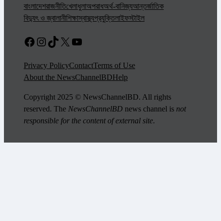
বাংলাদেশ
রাজনীতি
খেলাধুলা
অপরাধ
অর্থ-বানিজ্য
আন্তর্জাতিক
বিদ্যুৎ ও জ্বালানী
শিক্ষা
স্বাস্থ্য
প্রযুক্তি
লাইফস্টাইল
Facebook
Instagram
TikTok
X
YouTube
Privacy Policy
Contact
Terms of Use
About the NewsChannelBD
Help
Copyright 2025 © NewsChannelBD. All rights
reserved. The
NewsChannelBD
news channel is
not
responsible for the content of external site
.