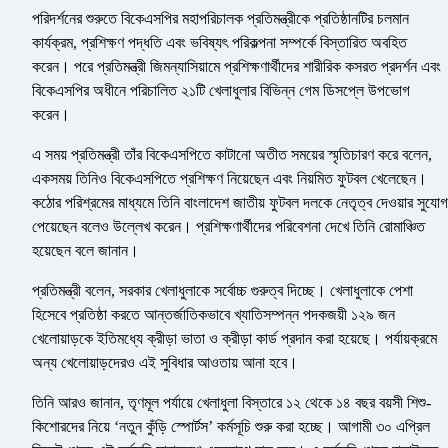
পরিদর্শনের শুরুতে বিকেএসপির মহাপরিচালক প্রতিমন্ত্রীকে প্রতিষ্ঠানটির চলমান
কার্যক্রম, প্রশিক্ষণ পদ্ধতি এবং ভবিষ্যৎ পরিকল্পনা সম্পর্কে বিস্তারিত অবহিত
করেন। পরে প্রতিমন্ত্রী জিমন্যাসিয়ামে প্রশিক্ষণার্থীদের শারীরিক কসরত প্রদর্শন এবং
বিকেএসপির অধীনে পরিচালিত ২১টি খেলাধুলার বিভিন্ন গেম ডিসপ্লে উপভোগ
করেন।
এ সময় প্রতিমন্ত্রী তাঁর বিকেএসপিতে কাটানো অতীত সময়ের স্মৃতিচারণ করে বলেন,
একসময় তিনিও বিকেএসপিতে প্রশিক্ষণ নিয়েছেন এবং নিয়মিত ফুটবল খেলেছেন।
কঠোর পরিশ্রমের মাধ্যমে তিনি বাংলাদেশ জাতীয় ফুটবল দলকে নেতৃত্ব দেওয়ার সুযোগ
পেয়েছেন বলেও উল্লেখ করেন। প্রশিক্ষণার্থীদের পরিবেশনা দেখে তিনি রোমাঞ্চিত
হয়েছেন বলে জানান।
প্রতিমন্ত্রী বলেন, সরকার খেলাধুলাকে সর্বোচ্চ গুরুত্ব দিচ্ছে। খেলাধুলাকে পেশা
হিসেবে প্রতিষ্ঠা করতে আন্তর্জাতিকভাবে খ্যাতিসম্পন্ন পদকজয়ী ১২৯ জন
খেলোয়াড়কে ইতিমধ্যে ক্রীড়া ভাতা ও ক্রীড়া কার্ড প্রদান করা হয়েছে। পর্যায়ক্রমে
অন্য খেলোয়াড়দেরও এই সুবিধার আওতায় আনা হবে।
তিনি আরও জানান, তৃণমূল পর্যায়ে খেলাধুলা বিস্তারে ১২ থেকে ১৪ বছর বয়সী শিশু-
কিশোরদের নিয়ে ‘নতুন কুঁড়ি স্পোর্টস’ কর্মসূচি শুরু করা হচ্ছে। আগামী ৩০ এপ্রিল