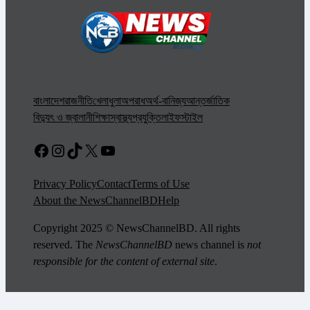
বাংলাদেশ
রাজনীতি
খেলাধুলা
অপরাধ
অর্থ-বানিজ্য
আন্তর্জাতিক
বিদ্যুৎ ও জ্বালানী
শিক্ষা
স্বাস্থ্য
প্রযুক্তি
লাইফস্টাইল
Facebook
Instagram
TikTok
X
YouTube
Privacy Policy
Contact
Terms of Use
About the NewsChannelBD
Help
Copyright 2025 © NewsChannelBD. All rights
reserved. The
NewsChannelBD
news channel is
not
responsible for the content of external site
.