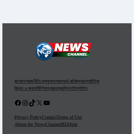
বাংলাদেশ
রাজনীতি
খেলাধুলা
অপরাধ
অর্থ-বানিজ্য
আন্তর্জাতিক
বিদ্যুৎ ও জ্বালানী
শিক্ষা
স্বাস্থ্য
প্রযুক্তি
লাইফস্টাইল
Facebook
Instagram
TikTok
X
YouTube
Privacy Policy
Contact
Terms of Use
About the NewsChannelBD
Help