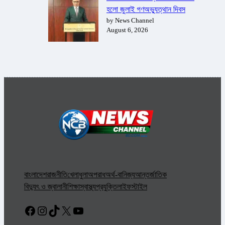
হলো জুলাই গণঅভ্যুত্থান দিবস
by News Channel
August 6, 2026
বাংলাদেশ
রাজনীতি
খেলাধুলা
অপরাধ
অর্থ-বানিজ্য
আন্তর্জাতিক
বিদ্যুৎ ও জ্বালানী
শিক্ষা
স্বাস্থ্য
প্রযুক্তি
লাইফস্টাইল
Facebook
Instagram
TikTok
X
YouTube