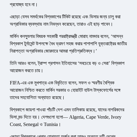
প্রযোজ্য হবে না।
এছাড়া যেসব সমর্থকের বিশ্বকাপের টিকিট রয়েছে এবং ভিসার জন্য চালু করা
অগ্রাধিকার ব্যবস্থায় নাম নিবন্ধন করেছেন, তারাও এই ছাড় পাবেন।
মার্কিন কনস্যুলার বিষয়ক সহকারী পররাষ্ট্রমন্ত্রী মোরাহ নামদার বলেন, ‘আসন্ন
বিশ্বকাপ টুর্নামেন্ট উপলক্ষে বৈধ ভ্রমণ সহজ করার পাশাপাশি যুক্তরাষ্ট্রের জাতীয়
নিরাপত্তা অগ্রাধিকার জোরদারে আমরা প্রতিশ্রুতিবদ্ধ।’
তিনি আরও বলেন, ট্রাম্প প্রশাসন ইতিহাসের ‘সবচেয়ে বড় ও সেরা’ বিশ্বকাপ
আয়োজন করতে চায়।
FIFA-এর এক মুখপাত্র এক বিবৃতিতে বলেন, সফল ও স্মরণীয় বৈশ্বিক
আয়োজন নিশ্চিত করতে মার্কিন সরকার ও হোয়াইট হাউস টাস্কফোর্সের সঙ্গে
তাদের সহযোগিতা অব্যাহত রয়েছে।
বিশ্বকাপে জায়গা পাওয়া পাঁচটি দেশ এমন তালিকায় রয়েছে, যাদের নাগরিকদের
ভিসা বন্ড দিতে হয়। দেশগুলো হলো— Algeria, Cape Verde, Ivory
Coast, Senegal ও Tunisia।
এছাড়া বিশ্বকাপে খেলার যোগ্যতা অর্জন করা আরও অন্তত দুটি দেশের