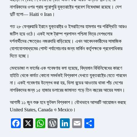
নাগরিকদের ওপর প্রায় পুরোপুরি যুক্তরাষ্ট্রে প্রবেশ নিষেধাজ্ঞা রয়েছে। দেশ
দুটি হলো— Haiti ও Iran।
গত ২৮ ফেব্রুয়ারি ইরানে যুক্তরাষ্ট্র ও ইসরাইলের হামলার পর পরিস্থিতি আরও
জটিল হয়ে ওঠে। একই সঙ্গে ট্রাম্প প্রশাসন পশ্চিমা মিত্র দেশগুলোর
দর্শনার্থীদের ক্ষেত্রেও নজরদারি বাড়িয়েছে। এখন আবেদনকারীদের সামাজিক
যোগাযোগমাধ্যমের পোস্ট পর্যালোচনার জন্য মার্কিন কর্তৃপক্ষকে প্রবেশাধিকার
দিতে হচ্ছে।
মেনডোজা ল ফার্মের এক গবেষণায় বলা হয়েছে, বিদ্যমান বিধিনিষেধের কারণে
হাইতি থেকে কার্যত কোনো সমর্থকই বিশ্বকাপ দেখতে যুক্তরাষ্ট্রে যেতে পারবেন
না। একই গবেষণায় উল্লেখ করা হয়, ভিসা বন্ডের আওতায় থাকা পাঁচ দেশের
নাগরিকদের জন্য ১৫ হাজার ডলারের জামানত গড়ে তিন বছরের আয়ের সমান।
আগামী ১১ জুন শুরু হবে ফুটবল বিশ্বকাপ। যৌথভাবে আসরটি আয়োজন করছে
United States, Canada ও Mexico।
Facebook
X
WhatsApp
WordPress
LinkedIn
Email
Share