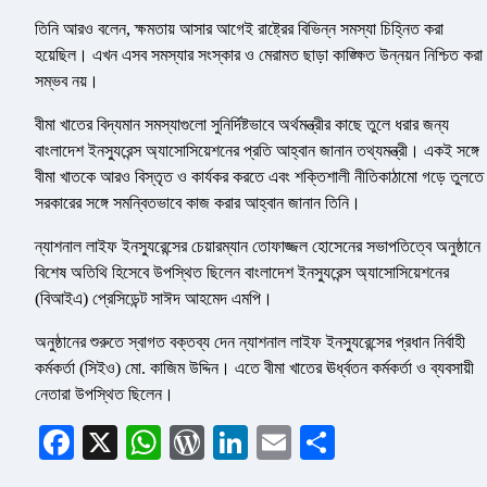
তিনি আরও বলেন, ক্ষমতায় আসার আগেই রাষ্ট্রের বিভিন্ন সমস্যা চিহ্নিত করা
হয়েছিল। এখন এসব সমস্যার সংস্কার ও মেরামত ছাড়া কাঙ্ক্ষিত উন্নয়ন নিশ্চিত করা
সম্ভব নয়।
বীমা খাতের বিদ্যমান সমস্যাগুলো সুনির্দিষ্টভাবে অর্থমন্ত্রীর কাছে তুলে ধরার জন্য
বাংলাদেশ ইনস্যুরেন্স অ্যাসোসিয়েশনের প্রতি আহ্বান জানান তথ্যমন্ত্রী। একই সঙ্গে
বীমা খাতকে আরও বিস্তৃত ও কার্যকর করতে এবং শক্তিশালী নীতিকাঠামো গড়ে তুলতে
সরকারের সঙ্গে সমন্বিতভাবে কাজ করার আহ্বান জানান তিনি।
ন্যাশনাল লাইফ ইনস্যুরেন্সের চেয়ারম্যান তোফাজ্জল হোসেনের সভাপতিত্বে অনুষ্ঠানে
বিশেষ অতিথি হিসেবে উপস্থিত ছিলেন বাংলাদেশ ইনস্যুরেন্স অ্যাসোসিয়েশনের
(বিআইএ) প্রেসিডেন্ট সাঈদ আহমেদ এমপি।
অনুষ্ঠানের শুরুতে স্বাগত বক্তব্য দেন ন্যাশনাল লাইফ ইনস্যুরেন্সের প্রধান নির্বাহী
কর্মকর্তা (সিইও) মো. কাজিম উদ্দিন। এতে বীমা খাতের ঊর্ধ্বতন কর্মকর্তা ও ব্যবসায়ী
নেতারা উপস্থিত ছিলেন।
Facebook
X
WhatsApp
WordPress
LinkedIn
Email
Share