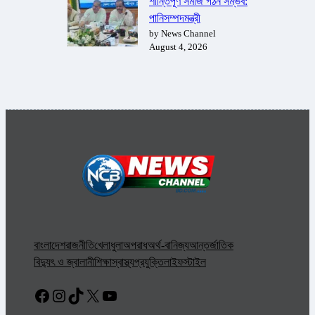
শান্তিপূর্ণ সমাজ গঠন সম্ভব:
পানিসম্পদমন্ত্রী
by News Channel
August 4, 2026
বাংলাদেশ
রাজনীতি
খেলাধুলা
অপরাধ
অর্থ-বানিজ্য
আন্তর্জাতিক
বিদ্যুৎ ও জ্বালানী
শিক্ষা
স্বাস্থ্য
প্রযুক্তি
লাইফস্টাইল
Facebook
Instagram
TikTok
X
YouTube