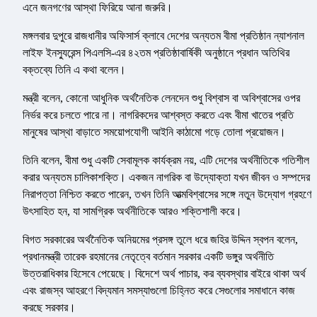
এনে জনগণের আস্থা ফিরিয়ে আনা জরুরি।
মঙ্গলবার দুপুরে রাজধানীর অফিসার্স ক্লাবে দেশের অন্যতম বীমা প্রতিষ্ঠান ন্যাশনাল
লাইফ ইনস্যুরেন্স পিএলসি-এর ৪২তম প্রতিষ্ঠাবার্ষিকী অনুষ্ঠানে প্রধান অতিথির
বক্তব্যে তিনি এ কথা বলেন।
মন্ত্রী বলেন, কোনো আধুনিক অর্থনৈতিক লেনদেন শুধু বিশ্বাস বা অবিশ্বাসের ওপর
নির্ভর করে চলতে পারে না। নাগরিকদের আশ্বস্ত করতে এবং বীমা খাতের প্রতি
মানুষের আস্থা বাড়াতে সময়োপযোগী আইনি কাঠামো গড়ে তোলা প্রয়োজন।
তিনি বলেন, বীমা শুধু একটি সেবামূলক কার্যক্রম নয়, এটি দেশের অর্থনীতিকে গতিশীল
করার অন্যতম চালিকাশক্তি। একজন নাগরিক বা উদ্যোক্তা যখন জীবন ও সম্পদের
নিরাপত্তা নিশ্চিত করতে পারেন, তখন তিনি আত্মবিশ্বাসের সঙ্গে নতুন উদ্যোগ গ্রহণে
উৎসাহিত হন, যা সামগ্রিক অর্থনীতিকে আরও শক্তিশালী করে।
বিগত সরকারের অর্থনৈতিক অনিয়মের প্রসঙ্গ তুলে ধরে জহির উদ্দিন স্বপন বলেন,
প্রধানমন্ত্রী তারেক রহমানের নেতৃত্বে বর্তমান সরকার একটি ভঙ্গুর অর্থনীতি
উত্তরাধিকার হিসেবে পেয়েছে। বিদেশে অর্থ পাচার, কর ব্যবস্থার বাইরে থাকা অর্থ
এবং রাজস্ব আহরণে বিদ্যমান সমস্যাগুলো চিহ্নিত করে সেগুলোর সমাধানে কাজ
করছে সরকার।