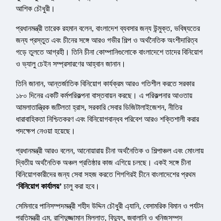
আশিক চৌধুরী।
প্রধানমন্ত্রী তারেক রহমান বলেন, বাংলাদেশ ব্যবসার জন্য উন্মুক্ত, ভবিষ্যতের
জন্য প্রস্তুত এবং চীনের সঙ্গে আরও গভীর শিল্প ও অর্থনৈতিক অংশীদারিত্ব
গড়ে তুলতে আগ্রহী। তিনি চীনা কোম্পানিগুলোকে বাংলাদেশে তাদের বিনিয়োগ
ও ভ্যালু চেইন সম্প্রসারণের আহ্বান জানান।
তিনি জানান, আন্তর্জাতিক বিনিয়োগ কার্যক্রম আরও গতিশীল করতে সরকার
১৮০ দিনের একটি কর্মপরিকল্পনা বাস্তবায়ন করছে। এ পরিকল্পনার আওতায়
আমলাতান্ত্রিক জটিলতা হ্রাস, সরকারি সেবার ডিজিটালাইজেশন, নীতির
ধারাবাহিকতা নিশ্চিতকরণ এবং বিনিয়োগবান্ধব পরিবেশ আরও শক্তিশালী করার
পদক্ষেপ নেওয়া হয়েছে।
প্রধানমন্ত্রী আরও বলেন, আনোয়ারায় চীনা অর্থনৈতিক ও শিল্পাঞ্চল এবং মোংলায়
দ্বিতীয় অর্থনৈতিক অঞ্চল প্রতিষ্ঠার কাজ এগিয়ে চলছে। একই সঙ্গে চীনা
বিনিয়োগকারীদের জন্য সেবা সহজ করতে শিগগিরই চীনে বাংলাদেশের প্রথম
‘বিনিয়োগ কার্যালয়’
চালু করা হবে।
সেমিনারে পানিসম্পদমন্ত্রী শহীদ উদ্দিন চৌধুরী এ্যানি, বেসামরিক বিমান ও পর্যটন
প্রতিমন্ত্রী এম. রাশিদুজ্জামান মিল্লাত, বিদ্যুৎ, জ্বালানি ও খনিজসম্পদ