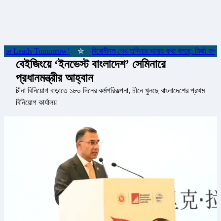
য় ‘She Leads Tomorrow’
✮
বিরোধীদল শেখ হাসিনার ভাষায় কথা বলছে: মির্জা ফখরুল
বেইজিংয়ে ‘ইনভেস্ট বাংলাদেশ’ সেমিনারে
প্রধানমন্ত্রীর আহ্বান
চীনা বিনিয়োগ বাড়াতে ১৮০ দিনের কর্মপরিকল্পনা, চীনে খুলছে বাংলাদেশের প্রথম
বিনিয়োগ কার্যালয়