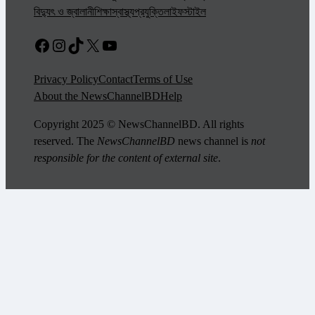
বিদ্যুৎ ও জ্বালানী
শিক্ষা
স্বাস্থ্য
প্রযুক্তি
লাইফস্টাইল
Facebook
Instagram
TikTok
X
YouTube
Privacy Policy
Contact
Terms of Use
About the NewsChannelBD
Help
Copyright 2025 © NewsChannelBD. All rights
reserved. The
NewsChannelBD
news channel is
not
responsible for the content of external site
.