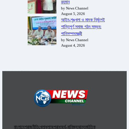
রহমান
by News Channel
August 5, 2026
আইন-শৃঙ্খলা ও মাদক নির্মূলেই
শান্তিপূর্ণ সমাজ গঠন সম্ভব:
পানিসম্পদমন্ত্রী
by News Channel
August 4, 2026
বাংলাদেশ
রাজনীতি
খেলাধুলা
অপরাধ
অর্থ-বানিজ্য
আন্তর্জাতিক