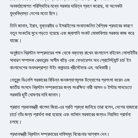
অবকাঠামোগত পরিস্থিতির মধ্যে সরকার দায়িত্ব গ্রহণ করেছে, যা অনেকটা
যুদ্ধবিধ্বস্ত দেশের মতো ছিল।
তিনি জানান, ইরান, যুক্তরাষ্ট্র ও ইসরাইলের সংঘাতজনিত বৈশ্বিক প্রভাবের কারণে
নতুন সংকটের মুখে পড়তে হয়েছে এবং জ্বালানি সংকট মোকাবিলায় সরকার কাজ করে
যাচ্ছে।
অনুষ্ঠানে খ্রিস্টান সম্প্রদায়ের পক্ষ থেকে বক্তব্য রাখেন বাংলাদেশ বাইবেল সোসাইটির
সাধারণ সম্পাদক রেভারেন্ড অসীম বাড়ৈ এবং ফেডারেশন অব প্রোটেস্ট্যান্ট চার্চ ইন
বাংলাদেশের অবসরপ্রাপ্ত উইং কমান্ডার খ্রীস্টেফার এম. অধিকারী।
নেতৃবৃন্দ বিএনপি সরকারের বিভিন্ন জনকল্যাণমূলক উদ্যোগের প্রশংসা করেন এবং
জাতীয় সংসদে খ্রিস্টান সম্প্রদায়ের জন্য সংরক্ষিত নারী আসন ও ইস্টার সানডেতে
সরকারি ছুটি ঘোষণার দাবি জানান।
প্রয়াত প্রধানমন্ত্রী খালেদা জিয়া-এর প্রতি শ্রদ্ধা জানিয়ে তারা বলেন, দেশের হাজারো
চার্চে তাঁর জন্য প্রার্থনা করা হয়েছে এবং বর্তমান সরকারের জন্যও নিয়মিত প্রার্থনা
চলছে।
প্রধানমন্ত্রী খ্রিস্টান সম্প্রদায়ের দাবিসমূহ বিবেচনার আশ্বাস দেন।