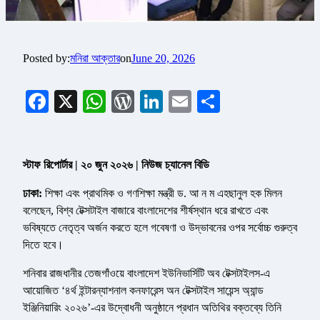
Posted by:
মনিরা আক্তার
on
June 20, 2026
Facebook
X
WhatsApp
WordPress
LinkedIn
Email
Share
স্টাফ রিপোর্টার | ২০ জুন ২০২৬ | নিউজ চ্যানেল বিডি
ঢাকা:
শিক্ষা এবং প্রাথমিক ও গণশিক্ষা মন্ত্রী ড. আ ন ম এহছানুল হক মিলন
বলেছেন, বিশ্ব টেক্সটাইল বাজারে বাংলাদেশের শীর্ষস্থান ধরে রাখতে এবং
ভবিষ্যতে নেতৃত্ব অর্জন করতে হলে গবেষণা ও উদ্ভাবনের ওপর সর্বোচ্চ গুরুত্ব
দিতে হবে।
শনিবার রাজধানীর তেজগাঁওয়ে বাংলাদেশ ইউনিভার্সিটি অব টেক্সটাইলস-এ
আয়োজিত ‘৪র্থ ইন্টারন্যাশনাল কনফারেন্স অন টেক্সটাইল সায়েন্স অ্যান্ড
ইঞ্জিনিয়ারিং ২০২৬’-এর উদ্বোধনী অনুষ্ঠানে প্রধান অতিথির বক্তব্যে তিনি