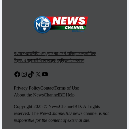
বাংলাদেশ
রাজনীতি
খেলাধুলা
অপরাধ
অর্থ-বানিজ্য
আন্তর্জাতিক
বিদ্যুৎ ও জ্বালানী
শিক্ষা
স্বাস্থ্য
প্রযুক্তি
লাইফস্টাইল
Facebook
Instagram
TikTok
X
YouTube
Privacy Policy
Contact
Terms of Use
About the NewsChannelBD
Help
Copyright 2025 © NewsChannelBD. All rights
reserved. The
NewsChannelBD
news channel is
not
responsible for the content of external site
.