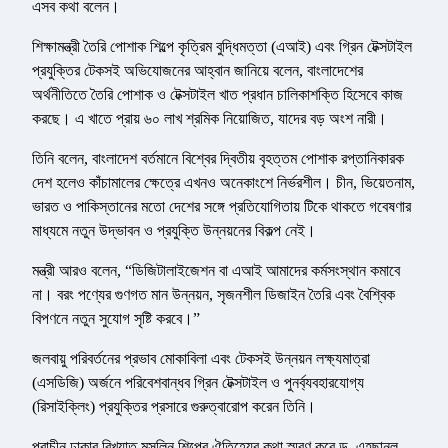
এসব কথা বলেন।
শিক্ষামন্ত্রী তৈরি পোশাক শিল্পে কৃত্রিম বুদ্ধিমত্তা (এআই) এবং গ্রিন টেক্সটাইল
প্রযুক্তির টেকসই অভিযোজনের আহ্বান জানিয়ে বলেন, বাংলাদেশের
অর্থনীতিতে তৈরি পোশাক ও টেক্সটাইল খাত প্রধান চালিকাশক্তি হিসেবে কাজ
করছে। এ খাতে প্রায় ৬০ লাখ শ্রমিক নিয়োজিত, যাদের বড় অংশ নারী।
তিনি বলেন, বাংলাদেশ বর্তমানে বিশ্বের দ্বিতীয় বৃহত্তম পোশাক রপ্তানিকারক
দেশ হলেও কাঁচামালের ক্ষেত্রে এখনও অনেকাংশে নির্ভরশীল। চীন, ভিয়েতনাম,
ভারত ও পাকিস্তানের মতো দেশের সঙ্গে প্রতিযোগিতায় টিকে থাকতে গবেষণার
মাধ্যমে নতুন উদ্ভাবন ও প্রযুক্তি উন্নয়নের বিকল্প নেই।
মন্ত্রী আরও বলেন, “ডিজিটালাইজেশন বা এআই আমাদের কর্মসংস্থান কমাবে
না। বরং পণ্যের গুণগত মান উন্নয়ন, সৃজনশীল ডিজাইন তৈরি এবং বৈশ্বিক
বিপণনে নতুন সুযোগ সৃষ্টি করবে।”
জলবায়ু পরিবর্তনের প্রভাব মোকাবিলা এবং টেকসই উন্নয়ন লক্ষ্যমাত্রা
(এসডিজি) অর্জনে পরিবেশবান্ধব গ্রিন টেক্সটাইল ও পুনর্ব্যবহারযোগ্য
(রিসাইক্লিং) প্রযুক্তির প্রসারে গুরুত্বারোপ করেন তিনি।
প্রাচীন ঢাকার বিখ্যাত মসলিন শিল্পের ঐতিহ্যের কথা স্মরণ করে ড. এহছানুল