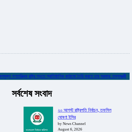
ণতান্ত্রিক রাষ্ট্র গড়তে প্রাতিষ্ঠানিক কাঠামো তৈরি করতে চায় সরকার: তথ্যমন্ত্রী
✮
নদ
সর্বশেষ সংবাদ
২০ আগস্ট রাষ্ট্রপতি নির্বাচন, তফসিল
ঘোষণা ইসির
by News Channel
August 6, 2026