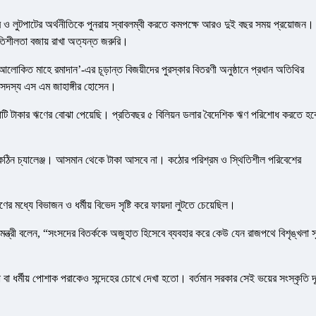
্গুর ও লুটপাটের অর্থনীতিকে পুনরায় স্বাবলম্বী করতে কমপক্ষে আরও দুই বছর সময় প্রয়োজন।
িতিশীলতা বজায় রাখা অত্যন্ত জরুরি।
োকিত মাহে রমাদান’-এর চূড়ান্ত বিজয়ীদের পুরস্কার বিতরণী অনুষ্ঠানে প্রধান অতিথির
সদস্য এস এম জাহাঙ্গীর হোসেন।
 কোটি টাকার ঋণের বোঝা পেয়েছি। প্রতিবছর ৫ বিলিয়ন ডলার বৈদেশিক ঋণ পরিশোধ করতে হ
নো কঠিন চ্যালেঞ্জ। আসমান থেকে টাকা আসবে না। কঠোর পরিশ্রম ও স্থিতিশীল পরিবেশের
ের মধ্যে বিভাজন ও ধর্মীয় বিভেদ সৃষ্টি করে ফায়দা লুটতে চেয়েছিল।
্ত্রী বলেন, “সংসদের বিতর্ককে অজুহাত হিসেবে ব্যবহার করে কেউ যেন রাজপথে বিশৃঙ্খলা সৃষ
 বা ধর্মীয় পোশাক পরাকেও সন্দেহের চোখে দেখা হতো। বর্তমান সরকার সেই ভয়ের সংস্কৃতি দ