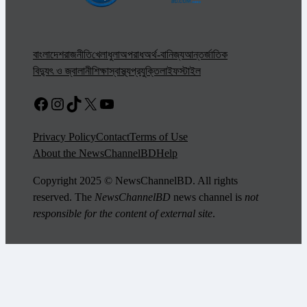
বাংলাদেশ
রাজনীতি
খেলাধুলা
অপরাধ
অর্থ-বানিজ্য
আন্তর্জাতিক
বিদ্যুৎ ও জ্বালানী
শিক্ষা
স্বাস্থ্য
প্রযুক্তি
লাইফস্টাইল
Facebook
Instagram
TikTok
X
YouTube
Privacy Policy
Contact
Terms of Use
About the NewsChannelBD
Help
Copyright 2025 © NewsChannelBD. All rights
reserved. The
NewsChannelBD
news channel is
not
responsible for the content of external site
.