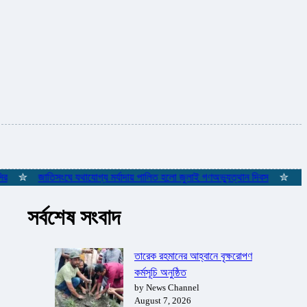
✮
জাতিসংঘে যথাযোগ্য মর্যাদায় পালিত হলো জুলাই গণঅভ্যুত্থান দিবস
✮
ইস্তাম্ব
সর্বশেষ সংবাদ
তারেক রহমানের আহ্বানে বৃক্ষরোপণ
কর্মসূচি অনুষ্ঠিত
by News Channel
August 7, 2026