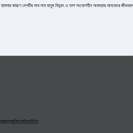
রুশ হামলার কারণে দেশটির লাখ লাখ মানুষ বিদ্যুৎ ও তাপ সংযোগহীন অবস্থায় মানবেতর জীবনয
্বাস্থ্য
প্রযুক্তি
লাইফস্টাইল