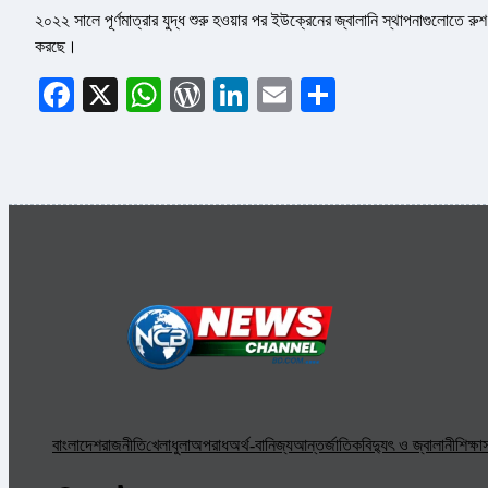
২০২২ সালে পূর্ণমাত্রার যুদ্ধ শুরু হওয়ার পর ইউক্রেনের জ্বালানি স্থাপনাগুলোতে 
করছে।
Facebook
X
WhatsApp
WordPress
LinkedIn
Email
Share
বাংলাদেশ
রাজনীতি
খেলাধুলা
অপরাধ
অর্থ-বানিজ্য
আন্তর্জাতিক
বিদ্যুৎ ও জ্বালানী
শিক্ষা
স