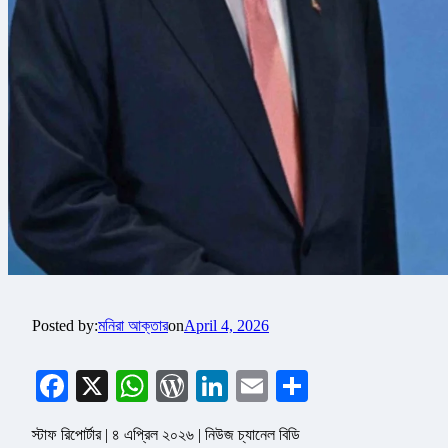
Posted by:
মনিরা আক্তার
on
April 4, 2026
Facebook
X
WhatsApp
WordPress
LinkedIn
Email
Share
স্টাফ রিপোর্টার | ৪ এপ্রিল ২০২৬ | নিউজ চ্যানেল বিডি