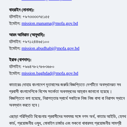
বাহরাইন (মানামা):
হটলাইন: +৯৭৩৩৩৩৭৫১৫৫
ইমেইল:
mission.manama@mofa.gov.bd
আরব আমিরাত (আবুধাবি):
হটলাইন: +৯৭১২৪৪৬৫১০০
ইমেইল:
mission.abudhabi@mofa.gov.bd
ইরাক (বাগদাদ):
হটলাইন: +৯৬৪৭৮২৭৮৮৩৬৮০
ইমেইল:
mission.baghdad@mofa.gov.bd
কাতারের দোহায় বাংলাদেশ দূতাবাসের জরুরি বিজ্ঞপ্তিতে দেশটিতে অবস্থানরত সব
প্রবাসী বাংলাদেশিকে বিশেষ সতর্কতা অবলম্বনের আহ্বান জানানো হয়েছে।
বিজ্ঞপ্তিতে বলা হয়েছে, নিরাপত্তার স্বার্থে সবাইকে নিজ নিজ বাসা বা নিরাপদ স্থানে
অবস্থান করতে হবে।
এছাড়া পরিস্থিতি বিবেচনায় প্রবাসীদের সবসময় সঙ্গে নগদ অর্থ, কাতার আইডি, হেলথ
কার্ড, প্রয়োজনীয় ওষুধ, মোবাইল চার্জার এবং শুকনো খাবারসহ প্রয়োজনীয় সামগ্রী