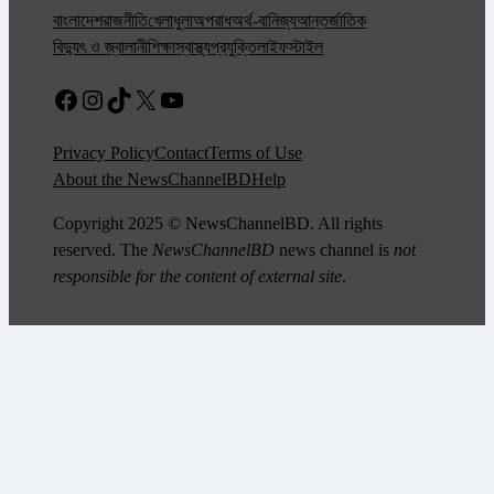
বাংলাদেশ
রাজনীতি
খেলাধুলা
অপরাধ
অর্থ-বানিজ্য
আন্তর্জাতিক
বিদ্যুৎ ও জ্বালানী
শিক্ষা
স্বাস্থ্য
প্রযুক্তি
লাইফস্টাইল
Facebook
Instagram
TikTok
X
YouTube
Privacy Policy
Contact
Terms of Use
About the NewsChannelBD
Help
Copyright 2025 © NewsChannelBD. All rights
reserved. The
NewsChannelBD
news channel is
not
responsible for the content of external site
.