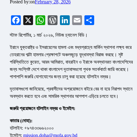
Posted by:
on
February 28, 2026
Facebook
X
WhatsApp
WordPress
LinkedIn
Email
Share
স্টাফ রিপোর্টার, ১ মার্চ ২০২৬, নিউজ চ্যানেল বিডি।
ইরানে যুক্তরাষ্ট্র ও ইসরায়েলের হামলা এবং মধ্যপ্রাচ্যে মার্কিন স্থাপনা লক্ষ্য করে
তেহরানের পাল্টা হামলার প্রেক্ষাপটে অঞ্চলজুড়ে যুদ্ধাবস্থা বিরাজ করছে। সৃষ্ট
পরিস্থিতিতে কুয়েত, আরব আমিরাত, বাহরাইন ও ইরাকে অবস্থানরত বাংলাদেশিদের
জন্য সংশ্লিষ্ট দেশে থাকা বাংলাদেশ দূতাবাসগুলো পৃথক সতর্কবার্তা জারি করেছে।
পাশাপাশি জরুরি যোগাযোগের জন্য চালু করা হয়েছে হটলাইন নম্বর।
দূতাবাসগুলো জানিয়েছে, প্রবাসীদের অপ্রয়োজনে বাইরে বের না হয়ে নিরাপদ স্থানে
অবস্থান করতে হবে এবং সামরিক স্থাপনার আশপাশ এড়িয়ে চলতে হবে।
জরুরি প্রয়োজনে হটলাইন নম্বর ও ইমেইল:
কাতার (দোহা):
হটলাইন: +৯৭৪৩৩৬৬২০০০
ইমেইল:
mission.doha@mofa.gov.bd