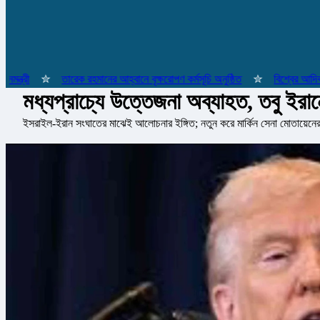
ী
✮
তারেক রহমানের আহ্বানে বৃক্ষরোপণ কর্মসূচি অনুষ্ঠিত
✮
বিশ্বের আদিবাসী জন
মধ্যপ্রাচ্যে উত্তেজনা অব্যাহত, তবু ইরানে
ইসরাইল-ইরান সংঘাতের মাঝেই আলোচনার ইঙ্গিত; নতুন করে মার্কিন সেনা মোতায়েনের 