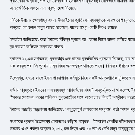
প্রতিবেদন অনুযায়ী, গত ২৮ ফেব্রুয়ারি ইসরাইল ও যুক্তরাষ্ট্র যৌথভাবে সামরিক অভ
আন্তর্জাতিক অঙ্গনে নানা প্রশ্ন দেখা দিয়েছে।
এদিকে ইরানের ক্ষেপণাস্ত্র হামলা ইসরাইলের প্রতিরক্ষা ব্যবস্থাকে আরও বেশি চ্যালে
অন্তত এক ডজন মানুষ আহত হয়েছেন, যাদের মধ্যে একটি শিশুও রয়েছে।
ইসরাইল জানিয়েছে, তারা ইরানের বিভিন্ন স্থানে বড় ধরনের বিমান হামলা চালিয়ে যাচ
দূর করতে’ অভিযান অব্যাহত থাকবে।
চ্যানেল ১২-এর তথ্যমতে, যুক্তরাষ্ট্র এক মাসের যুদ্ধবিরতির প্রস্তাব দিয়েছে, য
এবং হরমুজ প্রণালি পুনরায় চালুর বিষয় অন্তর্ভুক্ত থাকতে পারে। বিনিময়ে ইরানের
উল্লেখ্য, ২০১৫ সালে ইরান পারমাণবিক কর্মসূচি নিয়ে একটি আন্তর্জাতিক চুক্তিতে সম্
বর্তমান প্রস্তাবে ইরানের শাসনব্যবস্থা পরিবর্তনের বিষয়টি অন্তর্ভুক্ত না থাকলেও
স্পিকার মোহাম্মদ বাঘের গালিবাফ যুক্তরাষ্ট্রের সঙ্গে আলোচনার বিষয়টি অস্বীকার 
ইরানের পররাষ্ট্র মন্ত্রণালয় জানিয়েছে, ‘বন্ধুত্বপূর্ণ দেশগুলোর মাধ্যমে’ বার্তা আদান
সংঘাতের প্রভাব ইতোমধ্যে লেবাননেও ছড়িয়ে পড়েছে। ইসরাইল দেশটির দক্ষিণাঞ্চলে
হামলায় এখন পর্যন্ত অন্তত ১,০৭২ জন নিহত এবং ১০ লাখের বেশি মানুষ বাস্তুচ্যুত