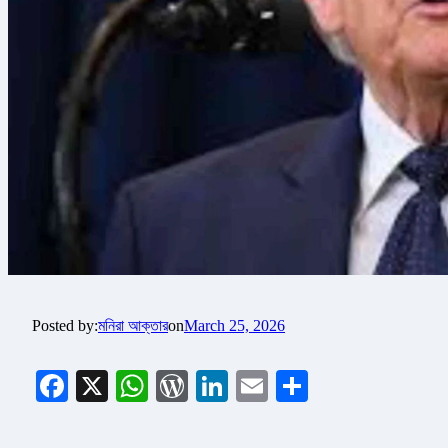
Posted by:
মনিরা আক্তার
on
March 25, 2026
Facebook
X
WhatsApp
WordPress
LinkedIn
Email
Share