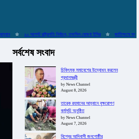
✮
২০ আগস্ট রাষ্ট্রপতি নির্বাচন, তফসিল ঘোষণা ইসির
✮
জাতিসংঘে যথাযোগ্য মর্
সর্বশেষ সংবাদ
চিকিৎসক সমাবেশের উদ্বোধন করলেন
প্রধানমন্ত্রী
by News Channel
August 8, 2026
তারেক রহমানের আহ্বানে বৃক্ষরোপণ
কর্মসূচি অনুষ্ঠিত
by News Channel
August 7, 2026
বিশ্বের আদিবাসী জনগোষ্ঠীর